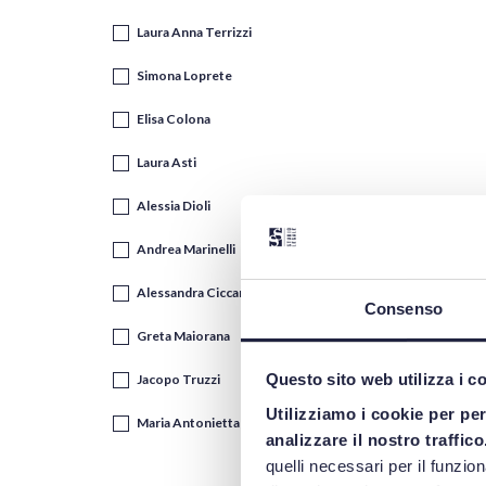
Laura Anna Terrizzi
Simona Loprete
Elisa Colona
Laura Asti
Alessia Dioli
Andrea Marinelli
Alessandra Ciccarelli
Consenso
Greta Maiorana
Questo sito web utilizza i c
Jacopo Truzzi
Utilizziamo i cookie per pe
Maria Antonietta Portaluri
analizzare il nostro traffico
quelli necessari per il funzio