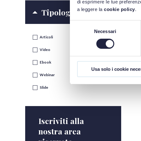
di esprimere le tue preferenze
a leggere la
cookie policy
.
Tipologia contenuti
Selezione
Necessari
del
Articoli
consenso
Video
Ebook
Usa solo i cookie nece
Webinar
Slide
Iscriviti alla
nostra area