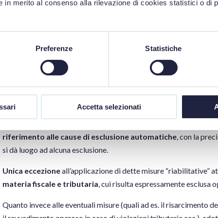
 in merito al consenso alla rilevazione di cookies statistici o di 
l’imputabilità delle offerte ad un unico centro decisionale, il
grave
gravi violazioni non definitivamente accertate in materia fis
superiore ad € 5.000,00)
Preferenze
Statistiche
La gravità deve in ogni caso essere valutata in relazione al valore 
Disciplina dell’esclusione
ssari
Accetta selezionati
A
Quanto all’
art. 96,
viene introdotta per la prima volta una disposi
concorrenti possono sempre dimostrare di aver adottato
misure 
riferimento alle cause di esclusione automatiche
, con la prec
si dà luogo ad alcuna esclusione.
Unica eccezione
all’applicazione di dette misure “riabilitative” a
materia fiscale e tributaria
, cui risulta espressamente esclusa og
Quanto invece alle eventuali misure (quali ad es. il risarcimento de
il ravvedimento operoso in caso di violazioni tributarie ecc.), ad