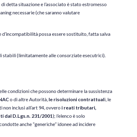
i di detta situazione e l’associato è stato estromesso
leaning necessarie (che saranno valutare
ne d’incompatibilità possa essere sostituito, fatta salva
 stabili (limitatamente alle consorziate esecutrici).
elle condizioni che possono determinare la sussistenza
ANAC
o di altre Autorità,
le risoluzioni contrattual
i, le
i non inclusi all’art 94, ovvero
i reati tributari,
ti dal D.Lgs.n. 231/2001
); l’elenco è solo
condotte anche “generiche” idonee ad incidere