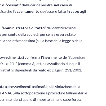
.d. “cessati”
dalla carica mentre,
nel caso di
cisa che
l’accertamento
dev’essere fatto
in capo agli
.
“amministratore di fatto”
da identificarsi nel
 per conto della società, pur senza essere stato
ella società medesima (sulla base della legge o dello
provvedimenti, si conferma l'inserimento de "
l'operatore
2001, n. 231
” (comma 3, lett. a); avvallando dunque il
mministrativi dipendenti da reato ex D.Lgs.n. 231/2001,
ta a provvedimenti antimafia, alla violazione della
ive ANAC, alla sottoposizione a procedure fallimentari e
0 (per intenderci quelle di importo almeno superiore a