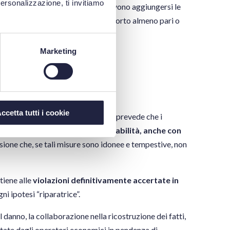
personalizzazione, ti invitiamo
 illecito professionale
, a cui devono aggiungersi le
cale
(all. II.10, ovvero quelle d’importo almeno pari o
Marketing
dell’appalto.
ccetta tutti i cookie
zione di “
Self cleaning
” con cui si prevede che i
idonee a garantire la loro affidabilità, anche con
isione che, se tali misure sono idonee e tempestive, non
ttiene alle
violazioni definitivamente accertate in
ni ipotesi “riparatrice”.
l danno, la collaborazione nella ricostruzione dei fatti,
ottate dagli operatori economici in pendenza di