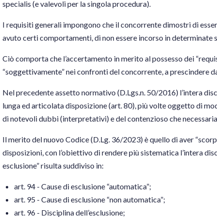
specialis (e valevoli per la singola procedura).
I requisiti generali impongono che il concorrente dimostri di esser
avuto certi comportamenti, di non essere incorso in determinate sa
Ciò comporta che l’accertamento in merito al possesso dei “requis
“soggettivamente” nei confronti del concorrente, a prescindere dal
Nel precedente assetto normativo (D.Lgs.n. 50/2016) l’intera discip
lunga ed articolata disposizione (art. 80), più volte oggetto di mod
di notevoli dubbi (interpretativi) e del contenzioso che necessar
Il merito del nuovo Codice (D.Lg. 36/2023) è quello di aver “scorp
disposizioni, con l’obiettivo di rendere più sistematica l’intera disci
esclusione” risulta suddiviso in:
art. 94 - Cause di esclusione “automatica”;
art. 95 - Cause di esclusione “non automatica”;
art. 96 - Disciplina dell’esclusione;