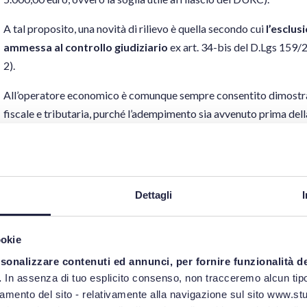
A tal proposito, una novità di rilievo è quella secondo cui
l’esclus
ammessa al controllo giudiziario
ex art. 34-bis del D.Lgs 159/
2).
All’operatore economico è comunque sempre consentito dimostrar
fiscale e tributaria, purché l’adempimento sia avvenuto prima del
l’offerta.
Cause di esclusione “non autom
Dettagli
L
’art. 95
prevede invece le
cause d’esclusione “facoltative
” (o
appaltante è riconosciuta la facoltà di valutare discrezionalmente
ookie
circostanza che la condizione avveratasi non abbia ricadute sulla
rsonalizzare contenuti ed annunci, per fornire funzionalità d
.
In assenza di tuo esplicito consenso, non tracceremo alcun tipo
Quelle previste nei successivi commi dell’art 95 sono le gravi infr
namento del sito - relativamente alla navigazione sul sito www.stud
ambientale
e sociale, il
conflitto di interesse
non risolvibile, la