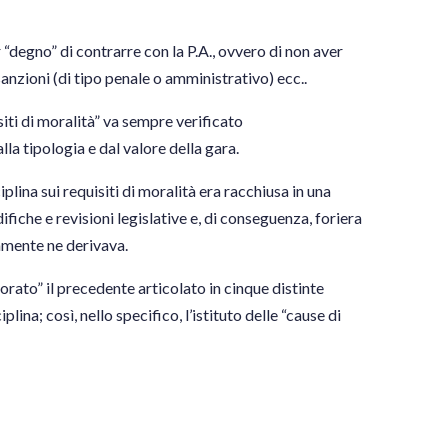
 “degno” di contrarre con la P.A., ovvero di non aver
nzioni (di tipo penale o amministrativo) ecc..
iti di moralità” va sempre verificato
la tipologia e dal valore della gara.
lina sui requisiti di moralità era racchiusa in una
ifiche e revisioni legislative e, di conseguenza, foriera
iamente ne derivava.
orato” il precedente articolato in cinque distinte
plina; così, nello specifico, l’istituto delle “cause di