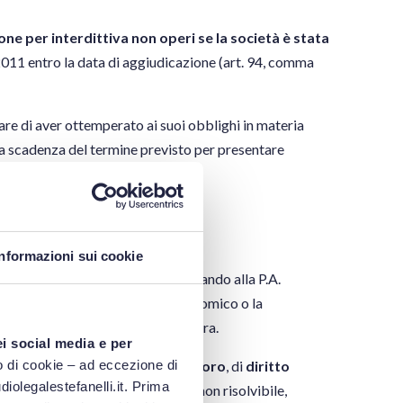
ione per interdittiva non operi se la società è stata
2011 entro la data di aggiudicazione (art. 94, comma
e di aver ottemperato ai suoi obblighi in materia
la scadenza del termine previsto per presentare
atica”
Informazioni sui cookie
 “non automatiche”) e si applica quando alla P.A.
 l’affidabilità dell’operatore economico o la
 correttezza della procedura di gara.
ei social media e per
 di cookie – ad eccezione di
azioni in materia di
diritto del lavoro
, di
diritto
iolegalestefanelli.it. Prima
distorsione della concorrenza
non risolvibile,