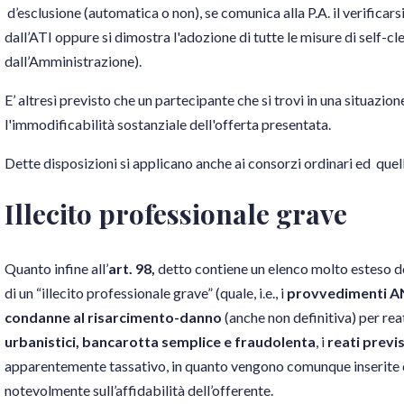
d’esclusione (automatica o non), se comunica alla P.A. il verificars
dall’ATI oppure si dimostra l'adozione di tutte le misure di self-c
dall’Amministrazione).
E’ altresì previsto che un partecipante che si trovi in una situazio
l'immodificabilità sostanziale dell'offerta presentata.
Dette disposizioni si applicano anche ai consorzi ordinari ed quelli
Illecito professionale grave
Quanto infine all’
art. 98,
detto contiene un elenco molto esteso d
di un “illecito professionale grave” (quale, i.e., i
provvedimenti 
condanne al risarcimento-danno
(anche non definitiva) per reat
urbanistici, bancarotta semplice e fraudolenta
, i
reati previs
apparentemente tassativo, in quanto vengono comunque inserite 
notevolmente sull’affidabilità dell’offerente.