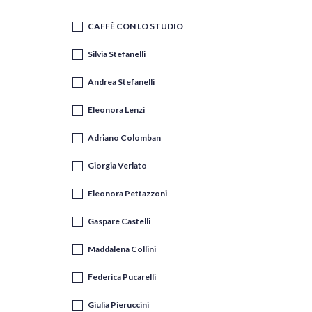
CAFFÈ CON LO STUDIO
Silvia Stefanelli
Andrea Stefanelli
Eleonora Lenzi
Adriano Colomban
Giorgia Verlato
Eleonora Pettazzoni
Gaspare Castelli
Maddalena Collini
Federica Pucarelli
Giulia Pieruccini