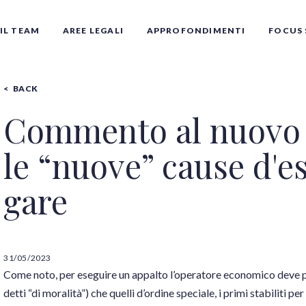
IL TEAM
AREE LEGALI
APPROFONDIMENTI
FOCUS 
BACK
Commento al nuovo 
le “nuove” cause d'e
gare
Tutti gli autori
31/05/2023
Come noto, per eseguire un appalto l’operatore economico deve pos
detti “di moralità”) che quelli d’ordine speciale, i primi stabiliti per 