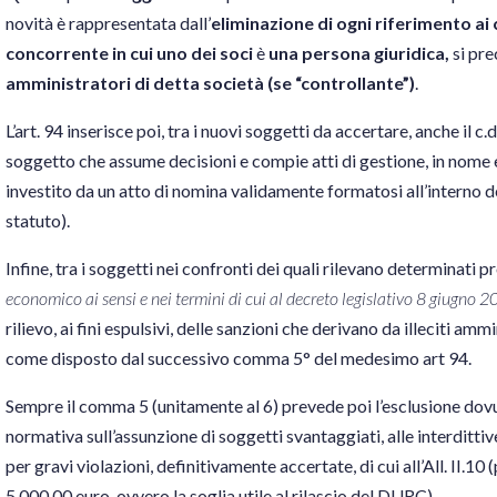
novità è rappresentata dall’
eliminazione di ogni riferimento ai c
concorrente in cui uno dei soci
è
una persona giuridica,
si pre
amministratori di detta società (se “controllante”)
.
L’art. 94 inserisce poi, tra i nuovi soggetti da accertare, anche il c.d
soggetto che assume decisioni e compie atti di gestione, in nome e
investito da un atto di nomina validamente formatosi all’interno d
statuto).
Infine, tra i soggetti nei confronti dei quali rilevano determinati 
economico ai sensi e nei termini di cui al decreto legislativo 8 giugno 
rilievo, ai fini espulsivi, delle sanzioni che derivano da illeciti a
come disposto dal successivo comma 5° del medesimo art 94.
Sempre il comma 5 (unitamente al 6) prevede poi l’esclusione dovu
normativa sull’assunzione di soggetti svantaggiati, alle interditt
per gravi violazioni, definitivamente accertate, di cui all’All. II.1
5.000,00 euro, ovvero la soglia utile al rilascio del DURC).