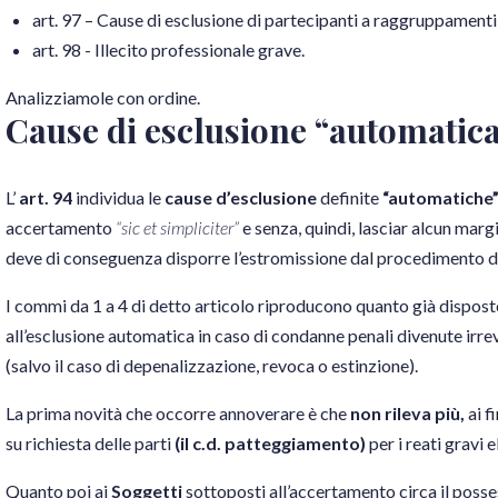
art. 97 – Cause di esclusione di partecipanti a raggruppamenti
art. 98 - Illecito professionale grave.
Analizziamole con ordine.
Cause di esclusione “automatic
L’
art. 94
individua le
cause d’esclusione
definite
“automatiche
accertamento
“sic et simpliciter”
e senza, quindi, lasciar alcun mar
deve di conseguenza disporre l’estromissione dal procedimento di
I commi da 1 a 4 di detto articolo riproducono quanto già dispost
all’esclusione automatica in caso di condanne penali divenute irrevo
(salvo il caso di depenalizzazione, revoca o estinzione).
La prima novità che occorre annoverare è che
non rileva più,
ai f
su richiesta delle parti
(il c.d. patteggiamento)
per i reati gravi 
Quanto poi ai
Soggetti
sottoposti all’accertamento circa il posses