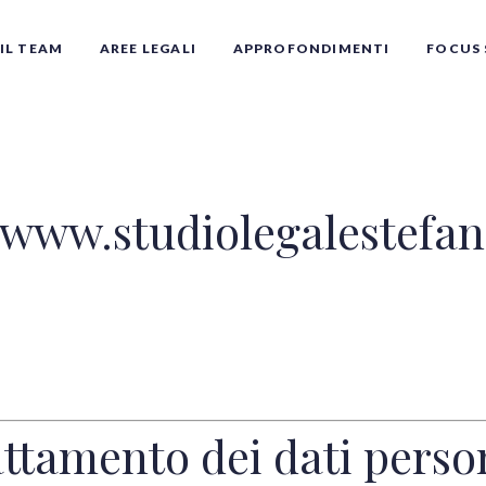
IL TEAM
AREE LEGALI
APPROFONDIMENTI
FOCUS 
 www.studiolegalestefane
Tutti gli autori
attamento dei dati person