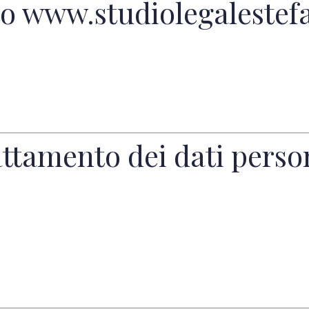
to www.studiolegalestefa
ttamento dei dati persona