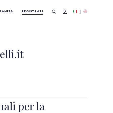
SANITÀ
REGISTRATI
FILTRI
lli.it
ali per la