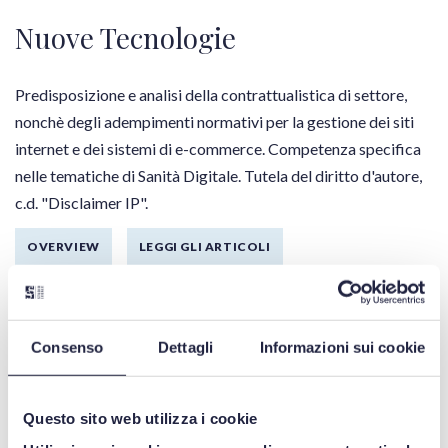
Nuove Tecnologie
Predisposizione e analisi della contrattualistica di settore,
nonchè degli adempimenti normativi per la gestione dei siti
internet e dei sistemi di e-commerce. Competenza specifica
nelle tematiche di Sanità Digitale. Tutela del diritto d'autore,
c.d. "Disclaimer IP".
OVERVIEW
LEGGI GLI ARTICOLI
TUTTI I CONVEGNI
Consenso
Dettagli
Informazioni sui cookie
Lavoro
Questo sito web utilizza i cookie
Consulenza giudiziale e stragiudiziale per le problematiche