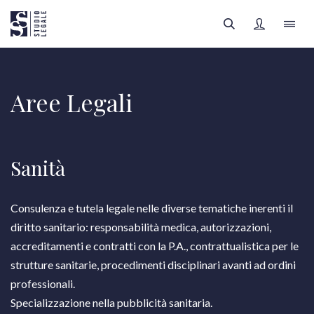
LO STUDIO
Aree Legali
IL TEAM
FILTRI
AREE LEGALI
Sanità
APPROFONDIMENTI
Consulenza e tutela legale nelle diverse tematiche inerenti il
Tutte le categorie
diritto sanitario: responsabilità medica, autorizzazioni,
FOCUS SANITÀ
accreditamenti e contratti con la P.A., contrattualistica per le
strutture sanitarie, procedimenti disciplinari avanti ad ordini
Tutti gli autori
professionali.
REGISTRATI
Specializzazione nella pubblicità sanitaria.