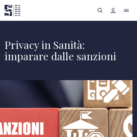
LO STUDIO
Privacy in Sanità:
imparare dalle sanzioni
IL TEAM
FILTRI
AREE LEGALI
APPROFONDIMENTI
Tutte le categorie
FOCUS SANITÀ
Tutti gli autori
REGISTRATI