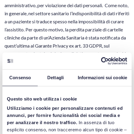
amministrativo, per violazione dei dati personali. Come noto,
in generale, nel settore sanitario l’indisponibilità di dati riferiti
a un paziente si traduce spesso nella impossibilità di curare
l’assistito. Per questo motivo, la perdita parziale di cartelle
cliniche da parte di un’Azienda Sanitaria è stata notificata da
quest’ultima al Garante Privacy ex art. 33 GDPR, sul
presupposto che tale violazione di dati presentasse un rischio
elevato per i diritti e le libertà dei pazienti. Nel caso specifico
era stata smarrita la diaria medica cartacea di una paziente,
Consenso
Dettagli
Informazioni sui cookie
riportante la descrizione delle condizioni cliniche quotidiane
e il foglio di consenso all'esecuzione della procedura
diagnostica (paracentesi) e la documentazione clinica di un
Questo sito web utilizza i cookie
altro paziente alla chiusura della cartella.
Utilizziamo i cookie per personalizzare contenuti ed
annunci, per fornire funzionalità dei social media e
LEGGI L'ARTICOLO
per analizzare il nostro traffico.
In assenza di tuo
esplicito consenso, non tracceremo alcun tipo di cookie –