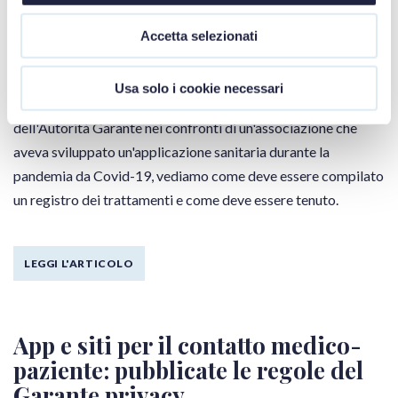
Il Registro dei trattamenti può
essere un ottimo biglietto da visita
Accetta selezionati
per le aziende!
Usa solo i cookie necessari
Prendendo spunto da un intervento sanzionatorio
dell'Autorità Garante nei confronti di un'associazione che
aveva sviluppato un'applicazione sanitaria durante la
pandemia da Covid-19, vediamo come deve essere compilato
un registro dei trattamenti e come deve essere tenuto.
LEGGI L'ARTICOLO
App e siti per il contatto medico-
paziente: pubblicate le regole del
Garante privacy