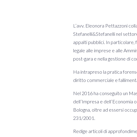
L’avv. Eleonora Pettazzoni coll
Stefanelli&Stefanelli nel settor
appalti pubblici. In particolare
legale alle imprese e alle Ammin
post-gara e nella gestione di co
Ha intrapreso la pratica foren
diritto commerciale e falliment
Nel 2016 ha conseguito un Master
dell’Impresa e dell’Economia or
Bologna, oltre ad essersi occup
231/2001.
Redige articoli di approfondim