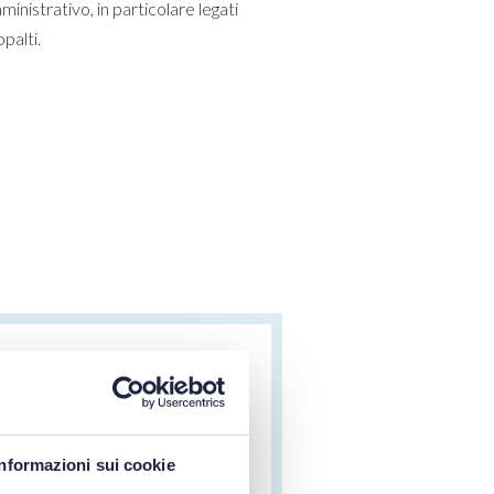
ministrativo, in particolare legati
palti.
 diretto o gara?
di stato fa
Informazioni sui cookie