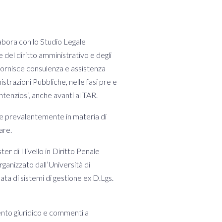
abora con lo Studio Legale
e del diritto amministrativo e degli
, fornisce consulenza e assistenza
istrazioni Pubbliche, nelle fasi pre e
ntenziosi, anche avanti al TAR.
se prevalentemente in materia di
are.
 di I livello in Diritto Penale
ganizzato dall’Università di
ata di sistemi di gestione ex D.Lgs.
ento giuridico e commenti a