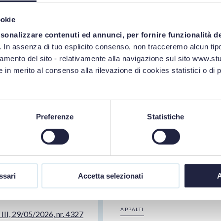
ll'adunanza
chiarezza
tioni sul
ookie
lerato ex
rsonalizzare contenuti ed annunci, per fornire funzionalità d
ELEONORA PET
.
In assenza di tuo esplicito consenso, non tracceremo alcun tipo
6/2023
namento del sito - relativamente alla navigazione sul sito www.stud
 in merito al consenso alla rilevazione di cookies statistici o di 
La qualificazione formale
NI
che impegna e vincola la 
Giudice, all'occorrenza, 
sostanza non coincidono
Preferenze
Statistiche
ltante non rispetta gli
Cons. St
municazione? La
rata equivale a una
 di oscuramento? Il
ssari
Accetta selezionati
A
estioni all’Adunanza
LEGGI DI PIÙ
APPALTI
 III, 29/05/2026, nr. 4327