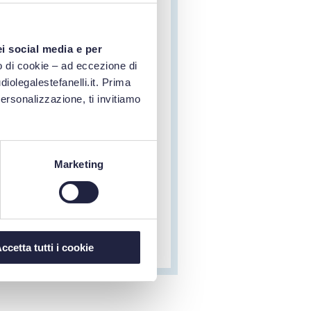
ei social media e per
TAZZONI
 di cookie – ad eccezione di
iolegalestefanelli.it. Prima
personalizzazione, ti invitiamo
 di una procedura è una scelta
Stazione Appaltante e che il
può ridisegnare se forma e
.
Marketing
ato, Sez. V, 25/05/2026, nr. 4185
ccetta tutti i cookie