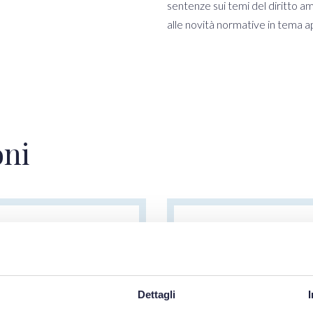
sentenze sui temi del diritto am
alle novità normative in tema ap
oni
24/06/2026
i nelle gare
Affidamento
nsiglio di
Il consiglio 
Dettagli