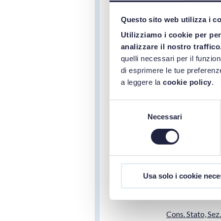
stato rimette a
plenaria le ques
Questo sito web utilizza i c
rito super-acce
Utilizziamo i cookie per pe
analizzare il nostro traffico
art. 36 d.lgs. 3
quelli necessari per il funzio
di esprimere le tue preferenze
a leggere la
cookie policy
.
ELEONORA PETTAZZO
Selezione
Necessari
del
Cosa accade se la Stazione Appa
consenso
obblighi di pubblicazione e co
pubblicazione dell'offerta oscu
decisione implicita sull'istanza
Usa solo i cookie nece
Consiglio di Stato rimette le qu
Plenaria.
Cons. Stato, Sez.