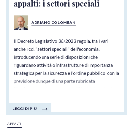
appalti: i settori speciali
ADRIANO COLOMBAN
Il Decreto Legislativo 36/2023 regola, tra i vari,
anche i cd. "settori speciali" dell'economia,
introducendo una serie di disposizioni che
riguardano attività o infrastrutture di importanza
strategica per la sicurezza e l'ordine pubblico, con la
previsione dunque di una parte rubricata
“Dell’appalto dei settori speciali” (LIBRO III) i cui
articoli sono 32 in totale, suddivisi in tre parti:
Disposizioni Generali, Procedure di Scelta del
LEGGI DI PIÙ
Contraente, Selezione di Partecipanti e delle Offerte
APPALTI