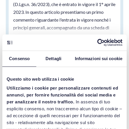
(D.Lgs.n. 36/2023), che è entrato in vigore il 1° aprile
2023. In questo articolo presentiamo un primo
commento riguardante l'entrata in vigore nonché i
principi generali, accompagnato da una scheda di
sintesi.
LEGGI DI PIÙ
Consenso
Dettagli
Informazioni sui cookie
APPALTI
Questo sito web utilizza i cookie
Utilizziamo i cookie per personalizzare contenuti ed
annunci, per fornire funzionalità dei social media e
per analizzare il nostro traffico.
In assenza di tuo
16/05/2023
esplicito consenso, non tracceremo alcun tipo di cookie –
ad eccezione di quelli necessari per il funzionamento del
Commento al nuovo Codice
sito - relativamente alla navigazione sul sito
appalti: l’ecosistema