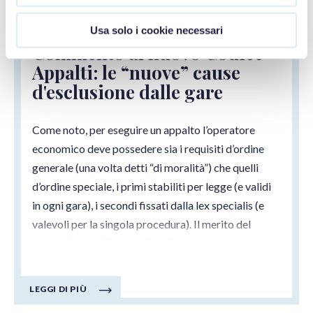
31/05/2023
Usa solo i cookie necessari
Commento al nuovo Codice
Appalti: le “nuove” cause
d'esclusione dalle gare
Come noto, per eseguire un appalto l’operatore
economico deve possedere sia i requisiti d’ordine
generale (una volta detti “di moralità”) che quelli
d’ordine speciale, i primi stabiliti per legge (e validi
in ogni gara), i secondi fissati dalla lex specialis (e
valevoli per la singola procedura). Il merito del
nuovo Codice (D.Lg. 36/2023) è quello di aver
“scorporato” il precedente articolato in cinque
distinte disposizioni (artt. 94-98) con l’obiettivo di
LEGGI DI PIÙ
rendere più sistematica l’intera disciplina. Vediamo