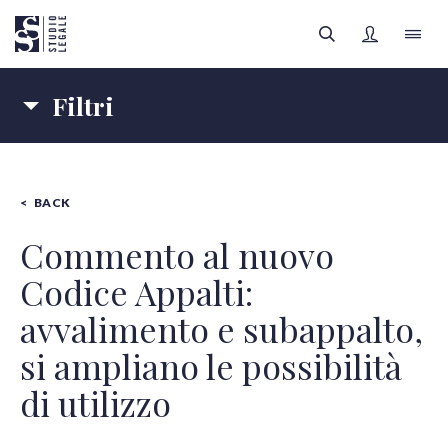
Filtri
LO STUDIO
Materie
IL TEAM
BACK
IMPRESE
SANITÀ
FILTRI
Autori
AREE LEGALI
Commento al nuovo
Codice Appalti:
Tipologia contenuti
APPROFONDIMENTI
Tutte le categorie
avvalimento e subappalto,
FOCUS SANITÀ
si ampliano le possibilità
di utilizzo
Tutti gli autori
REGISTRATI