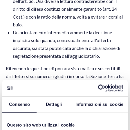
dell'art. 36. Una diversa lettura contrasterebbe con il
diritto di difesa costituzionalmente garantito (art. 24
Cost.) e con la ratio della norma, volta a evitare ricorsi al
buio.
Un orientamento intermedio ammette la decisione
implicita solo quando, contestualmente all'offerta
oscurata, sia stata pubblicata anche la dichiarazione di
segretazione presentata dall'aggiudicatario.
Ritenendo le questioni di portata sistematica e suscettibili
di riflettersi su numerosi giudizi in corso, la Sezione Terza ha
disposto il deferimento all'Adunanza plenaria ai sensi
dell'art. 99 c.p.a., formulando i seguenti
quesiti
:
Se il rito super-accelerato ex art. 36, comma 4, d.lgs.
Consenso
Dettagli
Informazioni sui cookie
36/2023 si applichi solo quando la stazione appaltante
abbia puntualmente assolto agli obblighi di
Questo sito web utilizza i cookie
pubblicazione e comunicazione dei commi 1-3, con