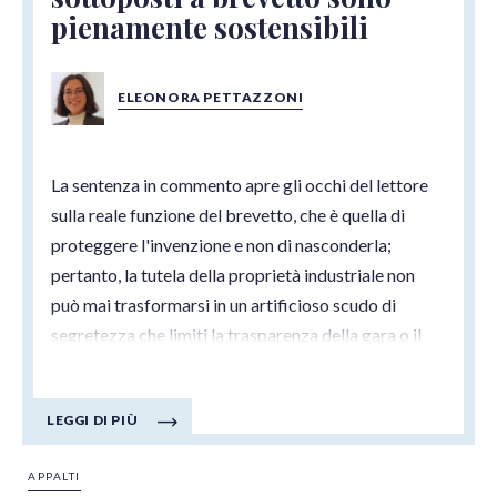
pienamente sostensibili
ELEONORA PETTAZZONI
La sentenza in commento apre gli occhi del lettore
sulla reale funzione del brevetto, che è quella di
proteggere l'invenzione e non di nasconderla;
pertanto, la tutela della proprietà industriale non
può mai trasformarsi in un artificioso scudo di
segretezza che limiti la trasparenza della gara o il
diritto fondamentale alla difesa
TAR Friuli-Venezia Giulia, Sez. I, 11/03 2026, nr. 83
LEGGI DI PIÙ
APPALTI