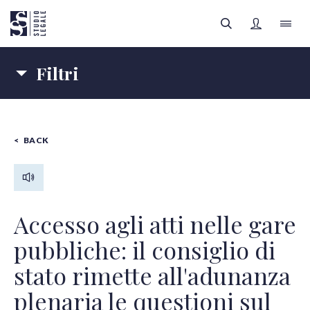
Filtri
LO STUDIO
Materie
IL TEAM
BACK
IMPRESE
SANITÀ
FILTRI
Autori
AREE LEGALI
Tipologia contenuti
APPROFONDIMENTI
Tutte le categorie
Accesso agli atti nelle gare
pubbliche: il consiglio di
FOCUS SANITÀ
stato rimette all'adunanza
Tutti gli autori
REGISTRATI
plenaria le questioni sul