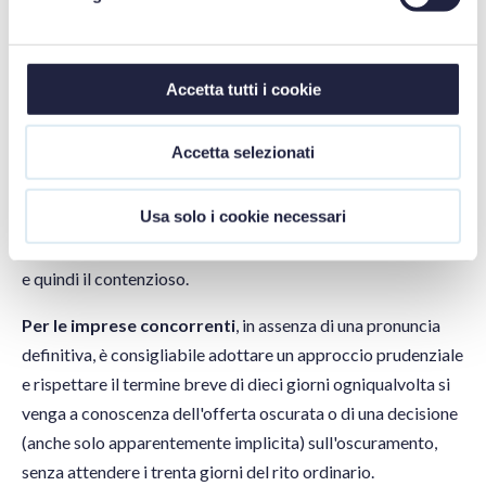
scrupolo agli obblighi di pubblicazione e comunicazione
previsti dall'art. 36, provvedendo contestualmente
all'aggiudicazione a:
Accetta tutti i cookie
pubblicare le offerte dei primi cinque classificati;
esplicitare motivatamente le proprie decisioni sulle
Accetta selezionati
istanze di oscuramento.
Usa solo i cookie necessari
L'omissione di questi adempimenti, oltre a esporre l'ente a
contestazioni, alimenta l'incertezza sui termini decadenziali
e quindi il contenzioso.
Per le imprese concorrenti
, in assenza di una pronuncia
definitiva, è consigliabile adottare un approccio prudenziale
e rispettare il termine breve di dieci giorni ogniqualvolta si
venga a conoscenza dell'offerta oscurata o di una decisione
(anche solo apparentemente implicita) sull'oscuramento,
senza attendere i trenta giorni del rito ordinario.