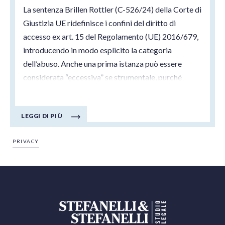
La sentenza Brillen Rottler (C-526/24) della Corte di
Giustizia UE ridefinisce i confini del diritto di
accesso ex art. 15 del Regolamento (UE) 2016/679,
introducendo in modo esplicito la categoria
dell’abuso. Anche una prima istanza può essere
considerata “eccessiva” se strumentale, purché
ricorrano elementi oggettivi e soggettivi
rigorosamente provati dal titolare.
LEGGI DI PIÙ
Corte di Giustizia dell'Unione Europea, 19/03/2026
causa C-526/24
PRIVACY