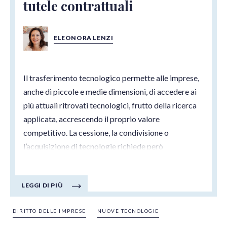
tutele contrattuali
ELEONORA LENZI
Il trasferimento tecnologico permette alle imprese,
anche di piccole e medie dimensioni, di accedere ai
più attuali ritrovati tecnologici, frutto della ricerca
applicata, accrescendo il proprio valore
competitivo. La cessione, la condivisione o
l’acquisizione di tecnologie richiede però
un’adeguata progettazione e l’approntamento di
tutele legali. Il presente contributo ha lo scopo di
LEGGI DI PIÙ
fornire un primo quadro generale delle
problematiche da affrontare, che saranno oggetto
DIRITTO DELLE IMPRESE
NUOVE TECNOLOGIE
di separati e più dettagliati approfondimenti.