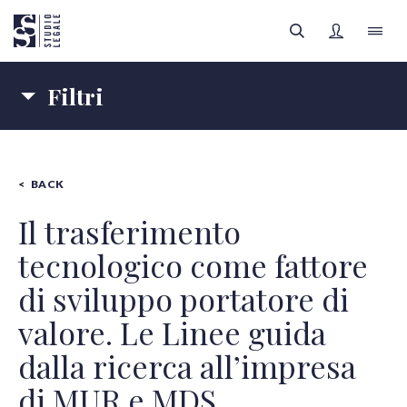
Filtri
LO STUDIO
Materie
IL TEAM
BACK
IMPRESE
SANITÀ
FILTRI
Autori
AREE LEGALI
Il trasferimento
tecnologico come fattore
Tipologia contenuti
APPROFONDIMENTI
Tutte le categorie
di sviluppo portatore di
FOCUS SANITÀ
valore. Le Linee guida
dalla ricerca all’impresa
Tutti gli autori
REGISTRATI
di MUR e MDS