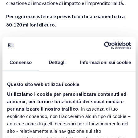
creazione di innovazione di impatto e l’imprenditorialità.
Per ogni ecosistema è previsto un finanziamento tra
60-120 milioni di euro.
INFRASTRUTTURE
Le infrastrutture possono essere:
Consenso
Dettagli
Informazioni sui cookie
DI RICERCA
Questo sito web utilizza i cookie
Si tratta di impianti, risorse e i relativi servizi e
comprendono laboratori o grandi strumenti o complessi di
Utilizziamo i cookie per personalizzare contenuti ed
annunci, per fornire funzionalità dei social media e
strumenti per la ricerca, collezioni, banche dati, archivi o
per analizzare il nostro traffico.
In assenza di tuo
informazioni scientifiche strutturate, infrastrutture basate
esplicito consenso, non tracceremo alcun tipo di cookie –
sulle tecnologie abilitanti dell'informazione e della
ad eccezione di quelli necessari per il funzionamento del
comunicazione.
sito - relativamente alla navigazione sul sito