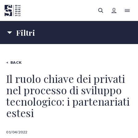
Filtri
LO STUDIO
Materie
IL TEAM
BACK
IMPRESE
SANITÀ
FILTRI
Autori
AREE LEGALI
Il ruolo chiave dei privati
nel processo di sviluppo
Tipologia contenuti
APPROFONDIMENTI
Tutte le categorie
tecnologico: i partenariati
FOCUS SANITÀ
estesi
Tutti gli autori
REGISTRATI
01/04/2022