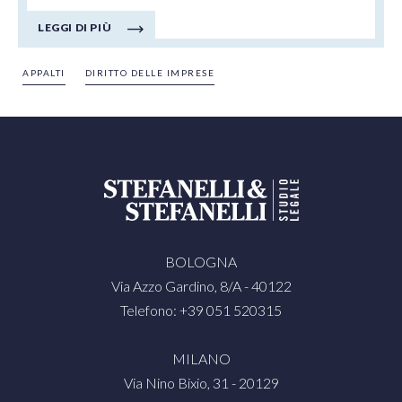
coordinamento tra mondo della ricerca ed imprese.
LEGGI DI PIÙ
In questo articolo approndiamo gli strumenti dei
"centri di trasferimento tecnologico" e "ecosistemi
APPALTI
DIRITTO DELLE IMPRESE
di innovazione" e "infrastrutture di ricerca" che,
oltre al partenariato esteso, favoriscono
l'interazione tra pubblico e privato.
BOLOGNA
Via Azzo Gardino, 8/A - 40122
Telefono: +39 051 520315
MILANO
Via Nino Bixio, 31 - 20129