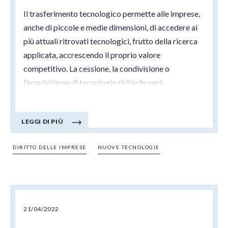
Il trasferimento tecnologico permette alle imprese,
anche di piccole e medie dimensioni, di accedere ai
più attuali ritrovati tecnologici, frutto della ricerca
applicata, accrescendo il proprio valore
competitivo. La cessione, la condivisione o
l’acquisizione di tecnologie richiede però
un’adeguata progettazione e l’approntamento di
tutele legali. Il presente contributo ha lo scopo di
LEGGI DI PIÙ
fornire un primo quadro generale delle
problematiche da affrontare, che saranno oggetto
DIRITTO DELLE IMPRESE
NUOVE TECNOLOGIE
di separati e più dettagliati approfondimenti.
21/04/2022