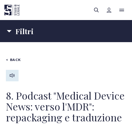
Filtri
LO STUDIO
Materie
IL TEAM
BACK
IMPRESE
SANITÀ
FILTRI
Autori
AREE LEGALI
Tipologia contenuti
APPROFONDIMENTI
Tutte le categorie
8. Podcast "Medical Device
News: verso l'MDR":
FOCUS SANITÀ
repackaging e traduzione
Tutti gli autori
REGISTRATI