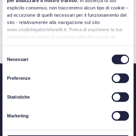
per analizzare il nostro traffico.
In assenza di tuo
Vuoi ascoltare tutti gli
esplicito consenso, non tracceremo alcun tipo di cookie –
episodi?
ad eccezione di quelli necessari per il funzionamento del
sito - relativamente alla navigazione sul sito
www.studiolegalestefanelli.it. Prima di esprimere le tue
VAI
preferenze in merito al consenso alla rilevazione di
cookies statistici o di personalizzazione, ti invitiamo a
leggere la
cookie policy
.
Selezione
Necessari
del
consenso
Preferenze
Statistiche
BOLOGNA
Marketing
Via Azzo Gardino, 8/A - 40122
Telefono: +39 051 520315