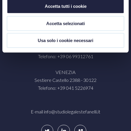
Accetta tutti i cookie
MILANO
Via Nino Bixio, 31 - 20129
Accetta selezionati
Telefono: +39 02 87325559
ROMA
Usa solo i cookie necessari
Palazzo Marignoli - Piazza di San Silvestro, 8 - 00187
Telefono: +39 06 99312761
VENEZIA
Sestiere Castello 2388 - 30122
Telefono: +39 041 5226974
E-mail
info@studiolegalestefanelli.it