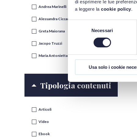
di esprimere le tue preferenze
Andrea Marinelli
a leggere la
cookie policy
.
Alessandra Ciccarelli
Selezione
Necessari
del
Greta Maiorana
consenso
Jacopo Truzzi
Maria Antonietta Portaluri
Usa solo i cookie nece
Tipologia contenuti
Articoli
Video
Ebook