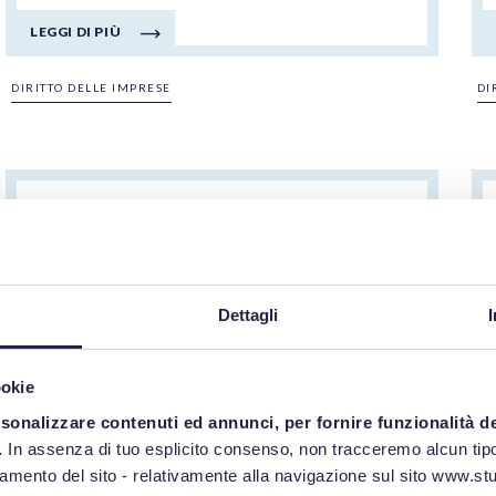
LEGGI DI PIÙ
DIRITTO DELLE IMPRESE
DI
02/07/2026
Il Codice del
Consumo tra DSA,
DMA e Direttiva
Dettagli
Empowering
Consumers.
ookie
rsonalizzare contenuti ed annunci, per fornire funzionalità d
Coesistenza
.
In assenza di tuo esplicito consenso, non tracceremo alcun tipo
normativa, tensioni di
namento del sito - relativamente alla navigazione sul sito www.stud