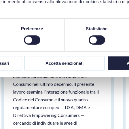
sistema e prospettive
 in merito al consenso alla rilevazione di cookies statistici o di 
di riforma
Preferenze
Statistiche
ELEONORA LENZI
GRETA MAIORANA
ssari
Accetta selezionati
A
Siamo giunti al al terzo e ultimo articolo
dedicato all’evoluzione del Codice del
Consumo nell’ultimo decennio. Il presente
lavoro esamina l’interazione funzionale tra il
Codice del Consumo e il nuovo quadro
regolamentare europeo — DSA, DMA e
Direttiva Empowering Consumers —
cercando di individuare le aree di