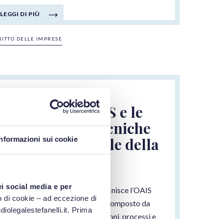
LEGGI DI PIÙ
RITTO DELLE IMPRESE
23/06/2026
Il modello OAIS e le
competenze tecniche
del responsabile della
Informazioni sui cookie
conservazione
ei social media e per
La norma ISO 14721:2025 definisce l’OAIS
 di cookie – ad eccezione di
come un sistema archivistico composto da
iolegalestefanelli.it. Prima
hardware, software, informazioni, processi e