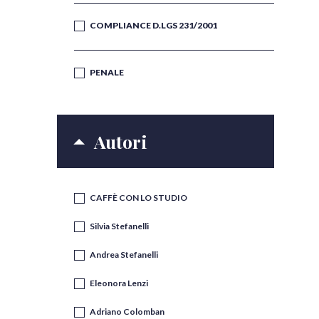
COMPLIANCE D.LGS 231/2001
PENALE
Autori
CAFFÈ CON LO STUDIO
Silvia Stefanelli
Andrea Stefanelli
Eleonora Lenzi
Adriano Colomban