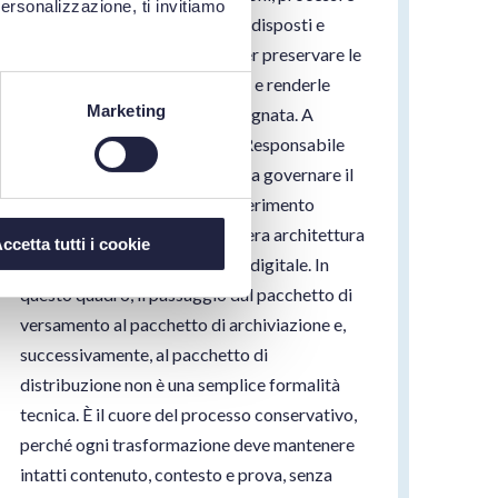
personalizzazione, ti invitiamo
procedure basati su policy, predisposti e
gestiti da un’organizzazione per preservare le
informazioni nel lungo periodo e renderle
Marketing
disponibili a una comunità designata. A
presidiare questo sistema è il Responsabile
della conservazione, chiamato a governare il
modello OAIS non come un riferimento
teorico astratto, ma come la vera architettura
ccetta tutti i cookie
operativa della conservazione digitale. In
questo quadro, il passaggio dal pacchetto di
versamento al pacchetto di archiviazione e,
successivamente, al pacchetto di
distribuzione non è una semplice formalità
tecnica. È il cuore del processo conservativo,
perché ogni trasformazione deve mantenere
intatti contenuto, contesto e prova, senza