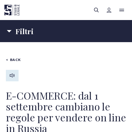
Filtri
LO STUDIO
Materie
IL TEAM
BACK
IMPRESE
SANITÀ
FILTRI
Autori
AREE LEGALI
Tipologia contenuti
APPROFONDIMENTI
Tutte le categorie
E-COMMERCE: dal 1
settembre cambiano le
FOCUS SANITÀ
regole per vendere on line
Tutti gli autori
REGISTRATI
in Russia