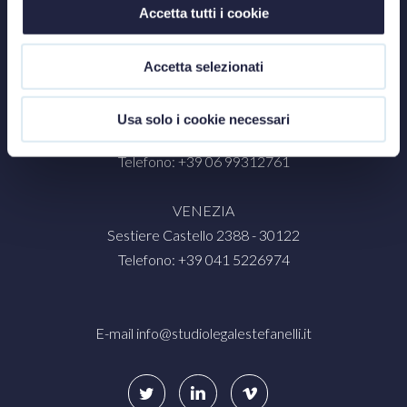
Accetta tutti i cookie
MILANO
Via Nino Bixio, 31 - 20129
Telefono: +39 02 87325559
Accetta selezionati
ROMA
Usa solo i cookie necessari
Palazzo Marignoli - Piazza di San Silvestro, 8 - 00187
Telefono: +39 06 99312761
VENEZIA
Sestiere Castello 2388 - 30122
Telefono: +39 041 5226974
E-mail
info@studiolegalestefanelli.it