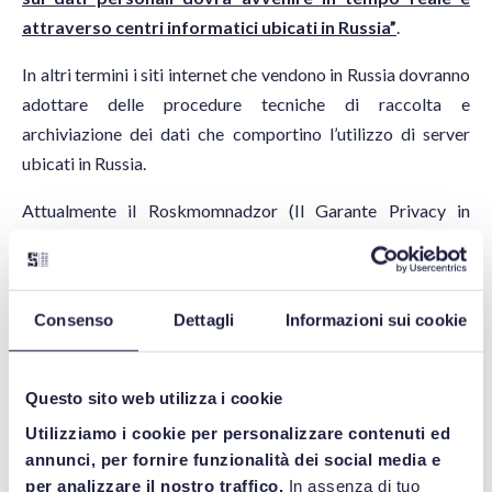
attraverso centri informatici ubicati in Russia”
.
In altri termini i siti internet che vendono in Russia dovranno
adottare delle procedure tecniche di raccolta e
archiviazione dei dati che comportino l’utilizzo di server
ubicati in Russia.
Attualmente il Roskmomnadzor (Il Garante Privacy in
Russia) ha avviato una serie di consultazioni con gli
imprenditori per esaminare le difficoltà della nuova
disposizione di legge, incluse tipologie di trattamento,
Consenso
Dettagli
Informazioni sui cookie
modalità e procedure di controllo. Tuttavia, è assai
probabile che occorreranno ancora parecchi anni prima che
la Russia possa garantire agli utenti gli stessi standard di
Questo sito web utilizza i cookie
sicurezza esistenti nei paesi dell’Unione Europea.
Utilizziamo i cookie per personalizzare contenuti ed
annunci, per fornire funzionalità dei social media e
per analizzare il nostro traffico.
In assenza di tuo