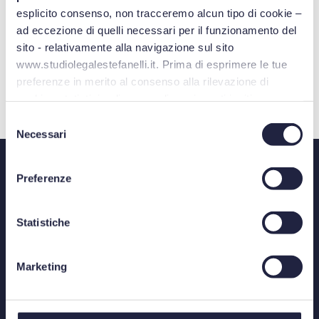
esplicito consenso, non tracceremo alcun tipo di cookie –
ad eccezione di quelli necessari per il funzionamento del
DIRITTO DELLE IMPRESE
NUOVE TECNOLOGIE
sito - relativamente alla navigazione sul sito
www.studiolegalestefanelli.it. Prima di esprimere le tue
preferenze in merito al consenso alla rilevazione di
cookies statistici o di personalizzazione, ti invitiamo a
SHARE
leggere la
cookie policy
.
Selezione
Necessari
del
consenso
Preferenze
Statistiche
BOLOGNA
Marketing
Via Azzo Gardino, 8/A - 40122
Telefono: +39 051 520315