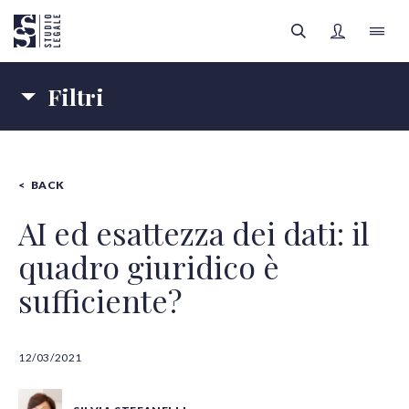
Filtri
LO STUDIO
Materie
IL TEAM
BACK
IMPRESE
SANITÀ
FILTRI
Autori
AREE LEGALI
AI ed esattezza dei dati: il
quadro giuridico è
Tipologia contenuti
APPROFONDIMENTI
Tutte le categorie
sufficiente?
FOCUS SANITÀ
12/03/2021
Tutti gli autori
REGISTRATI