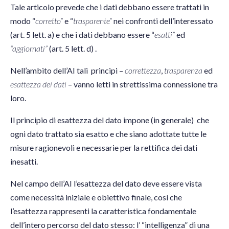
Tale articolo prevede che i dati debbano essere trattati in
modo “
corretto”
e “
trasparente”
nei confronti dell’interessato
(art. 5 lett. a) e che i dati debbano essere “
esatti”
ed
“aggiornati”
(art. 5 lett. d) .
Nell’ambito dell’AI tali principi –
correttezza
,
trasparenza
ed
esattezza dei dati
– vanno letti in strettissima connessione tra
loro.
Il principio di esattezza del dato impone (in generale) che
ogni dato trattato sia esatto e che siano adottate tutte le
misure ragionevoli e necessarie per la rettifica dei dati
inesatti.
Nel campo dell’AI l’esattezza del dato deve essere vista
come necessità iniziale e obiettivo finale, così che
l’esattezza rappresenti la caratteristica fondamentale
dell’intero percorso del dato stesso: l’ “intelligenza” di una