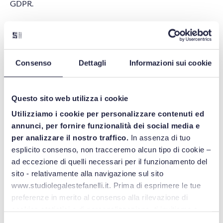
GDPR.
Tale norma prevede il rispetto dei principi di privacy by
design e by default
Vale a dire che titolari e innovatori, ancor prima dell’inizio
Consenso
Dettagli
Informazioni sui cookie
del trattamento e già in fase di progettazione del sistema,
devono pensare e definire finalità ed obiettivi del
Questo sito web utilizza i cookie
trattamento, individuando i dati che occorrono per
raggiungere tali obiettivi, stabilendo quali dati sono
Utilizziamo i cookie per personalizzare contenuti ed
annunci, per fornire funzionalità dei social media e
indispensabili, nonché prevedendo il funzionamento della
per analizzare il nostro traffico.
In assenza di tuo
sistema e definendo le regole di comportamento dell’uomo
esplicito consenso, non tracceremo alcun tipo di cookie –
che opera sul sistema.
ad eccezione di quelli necessari per il funzionamento del
sito - relativamente alla navigazione sul sito
Ne consegue che i concetti di privacy by design e by
www.studiolegalestefanelli.it. Prima di esprimere le tue
default precedono ed accompagnano, in termini concettuali
preferenze in merito al consenso alla rilevazione di
e temporali, il rispetto dei principi di esattezza, correttezza
cookies statistici o di personalizzazione, ti invitiamo a
e trasparenza.
leggere la
cookie policy
.