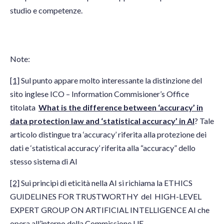
studio e competenze.
Note:
[1]
Sul punto appare molto interessante la distinzione del
sito inglese ICO – Information Commisioner’s Office
titolata
What is the difference between ‘accuracy’ in
data protection law and ‘statistical accuracy’ in AI
? Tale
articolo distingue tra ‘accuracy’ riferita alla protezione dei
dati e ‘statistical accuracy’ riferita alla “accuracy” dello
stesso sistema di AI
[2]
Sui principi di eticità nella AI si richiama la ETHICS
GUIDELINES FOR TRUSTWORTHY del HIGH-LEVEL
EXPERT GROUP ON ARTIFICIAL INTELLIGENCE AI che
opera all’interno della Commissione UE.