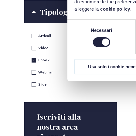
di esprimere le tue preferenze
a leggere la
cookie policy
.
Tipologia contenuti
Selezione
Necessari
del
Articoli
consenso
Video
Ebook
Usa solo i cookie nece
Webinar
Slide
Iscriviti alla
nostra area