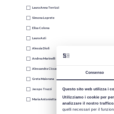
Laura Anna Terrizzi
Simona Loprete
Elisa Colona
Laura Asti
Alessia Dioli
Andrea Marinelli
Alessandra Ciccarelli
Consenso
Greta Maiorana
Questo sito web utilizza i c
Jacopo Truzzi
Utilizziamo i cookie per pe
Maria Antonietta Portaluri
analizzare il nostro traffico
quelli necessari per il funzio