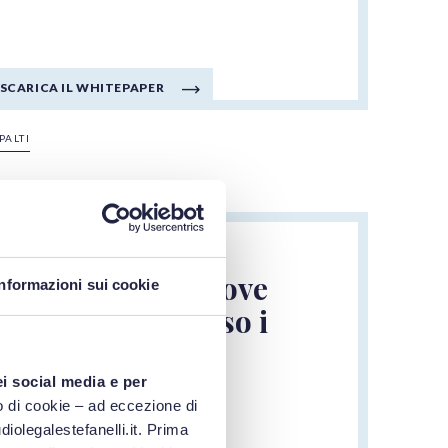
SCARICA IL WHITEPAPER
PALTI
29/01/2024
Whitepaper "Dove
Informazioni sui cookie
trovo e come uso i
dati?"
ei social media e per
 di cookie – ad eccezione di
ELEONORA LENZI
iolegalestefanelli.it. Prima