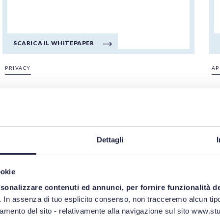
SCARICA IL WHITEPAPER
PRIVACY
AP
18/04/2024
Whitepaper "Focus
Dettagli
appalti: costi
manodopera"
ookie
rsonalizzare contenuti ed annunci, per fornire funzionalità d
.
In assenza di tuo esplicito consenso, non tracceremo alcun tipo
ANDREA STEFANELLI
namento del sito - relativamente alla navigazione sul sito www.stud