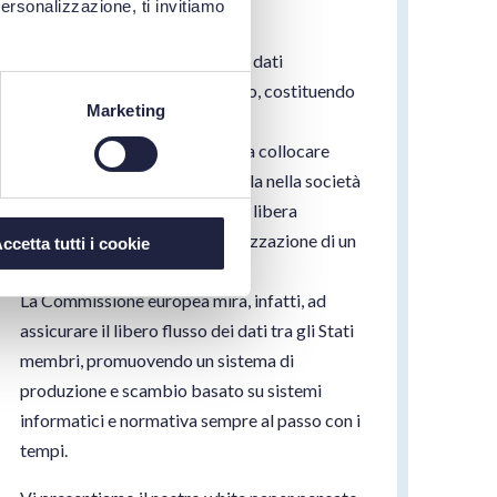
personalizzazione, ti invitiamo
Nel panorama del XXI secolo, i dati
rappresentano il nuovo petrolio, costituendo
Marketing
un potenziale senza limiti.
La strategia europea ambisce a collocare
l’Unione Europea come capo fila nella società
basata sui dati, favorendone la libera
circolazione attraverso la realizzazione di un
ccetta tutti i cookie
mercato unico.
La Commissione europea mira, infatti, ad
assicurare il libero flusso dei dati tra gli Stati
membri, promuovendo un sistema di
produzione e scambio basato su sistemi
informatici e normativa sempre al passo con i
tempi.