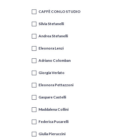
CAFFÈ CON LO STUDIO
Silvia Stefanelli
Andrea Stefanelli
Eleonora Lenzi
Adriano Colomban
Giorgia Verlato
Eleonora Pettazzoni
Gaspare Castelli
Maddalena Collini
Federica Pucarelli
Giulia Pieruccini