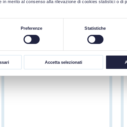
 in merito al consenso alla rilevazione di cookies statistici o di 
MARIA ANTONIETTA PORTALURI
Costi della manodopera negli appalti:
Preferenze
Statistiche
ribassabili o non ribassabili?
DURC di congruità della manodopera (DL
2 marzo 2024 n. 19): nuovo obbligo?
ssari
Accetta selezionati
A