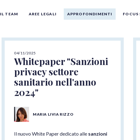
IL TEAM
AREE LEGALI
APPROFONDIMENTI
FOCUS 
04/11/2025
Whitepaper "Sanzioni
privacy settore
sanitario nell'anno
2024"
Tutti gli autori
MARIA LIVIA RIZZO
Il nuovo White Paper dedicato alle
sanzioni