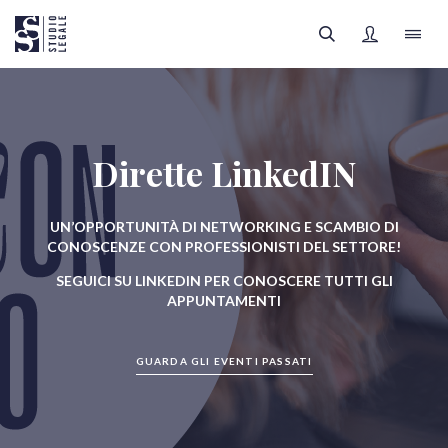
LO STUDIO
Dirette LinkedIN
IL TEAM
FILTRI
UN’OPPORTUNITÀ DI NETWORKING E SCAMBIO DI
AREE LEGALI
CONOSCENZE CON PROFESSIONISTI DEL SETTORE!
SEGUICI SU LINKEDIN PER CONOSCERE TUTTI GLI
APPROFONDIMENTI
Tutte le categorie
APPUNTAMENTI
FOCUS SANITÀ
GUARDA GLI EVENTI PASSATI
Tutti gli autori
REGISTRATI