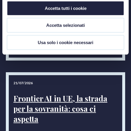
sulla tracciabilità delle informazioni e su un sistema
Accetta tutti i cookie
di responsabilità chiaramente definito.
Articolo a cura di:
Accetta selezionati
Dott.ssa Donatella Vitanza
Usa solo i cookie necessari
21/07/2026
Frontier AI in UE, la strada
per la sovranità: cosa ci
aspetta