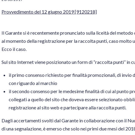
Provvedimento del 12 giugno 2019 [9120218]
Il Garante si è recentemente pronunciato sulla liceità del metodo 
al momento della registrazione per la raccolta punti, caso molto 
Ecco il caso.
Sul sito Internet viene posizionato un form di “raccolta punti” in c
il primo consenso richiesto per finalità promozionali, di invio d
con riguardo al marchio
il secondo consenso per le medesime finalità di cui al punto pr
collegati a quello del sito che doveva essere selezionato obb
registrazione al sito web e partecipare alla raccolta punti.
Dagli accertamenti svolti dal Garante in collaborazione con il Nuc
di una segnalazione, è emerso che solo nei primi due mesi del 2018