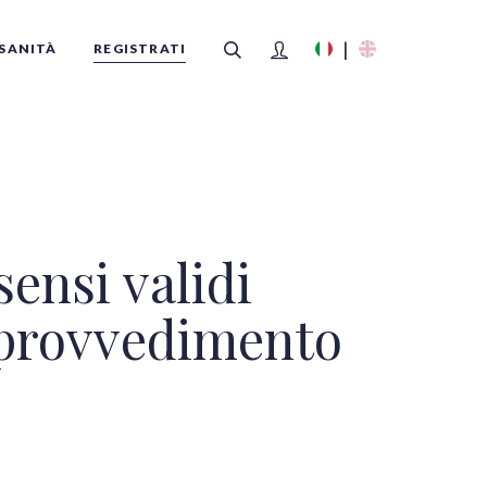
SANITÀ
REGISTRATI
FILTRI
ensi validi
 provvedimento