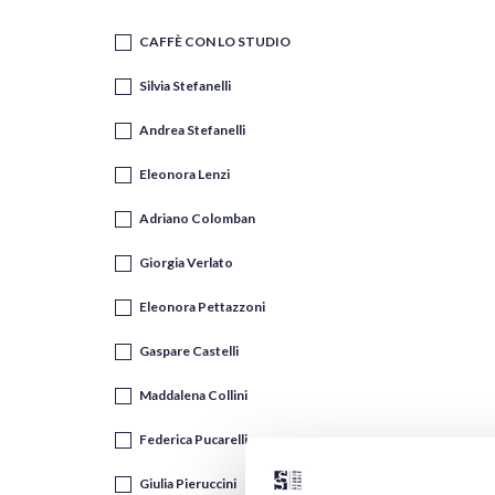
CAFFÈ CON LO STUDIO
Silvia Stefanelli
Andrea Stefanelli
Eleonora Lenzi
Adriano Colomban
Giorgia Verlato
Eleonora Pettazzoni
Gaspare Castelli
Maddalena Collini
Federica Pucarelli
Giulia Pieruccini