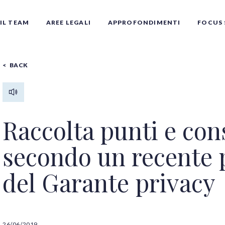
IL TEAM
AREE LEGALI
APPROFONDIMENTI
FOCUS 
BACK
Raccolta punti e cons
secondo un recente
Tutti gli autori
del Garante privacy
26/06/2019