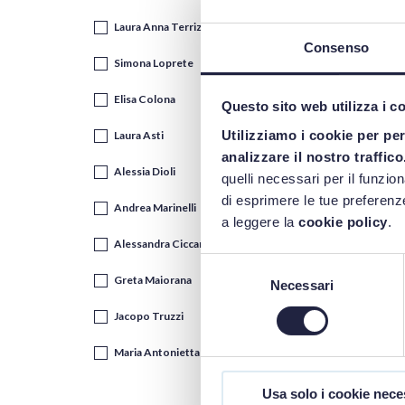
Laura Anna Terrizzi
Consenso
Simona Loprete
Elisa Colona
Questo sito web utilizza i c
Utilizziamo i cookie per pe
Laura Asti
analizzare il nostro traffico
Alessia Dioli
quelli necessari per il funzio
di esprimere le tue preferenze
Andrea Marinelli
a leggere la
cookie policy
.
Alessandra Ciccarelli
Selezione
Greta Maiorana
Necessari
del
consenso
Jacopo Truzzi
Maria Antonietta Portaluri
Usa solo i cookie nece