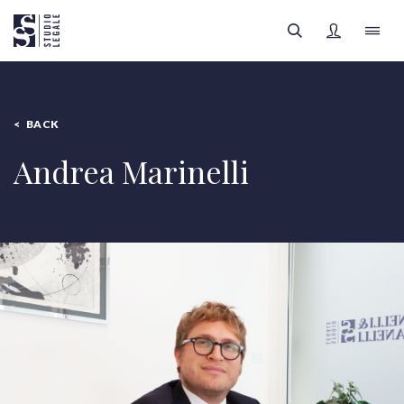
LO STUDIO
BACK
IL TEAM
Andrea Marinelli
FILTRI
AREE LEGALI
APPROFONDIMENTI
Tutte le categorie
FOCUS SANITÀ
Tutti gli autori
REGISTRATI