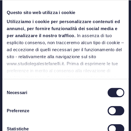
Questo sito web utilizza i cookie
Utilizziamo i cookie per personalizzare contenuti ed
annunci, per fornire funzionalità dei social media e
per analizzare il nostro traffico.
In assenza di tuo
esplicito consenso, non tracceremo alcun tipo di cookie –
BOLOGNA
ad eccezione di quelli necessari per il funzionamento del
Via Azzo Gardino, 8/A - 40122
sito - relativamente alla navigazione sul sito
Telefono: +39 051 520315
www.studiolegalestefanelli.it. Prima di esprimere le tue
preferenze in merito al consenso alla rilevazione di
cookies statistici o di personalizzazione, ti invitiamo a
MILANO
leggere la
cookie policy
.
Selezione
Via Nino Bixio, 31 - 20129
Necessari
del
Telefono: +39 02 87325559
consenso
ROMA
Preferenze
Palazzo Marignoli - Piazza di San Silvestro, 8 - 00187
Telefono: +39 06 99312761
Statistiche