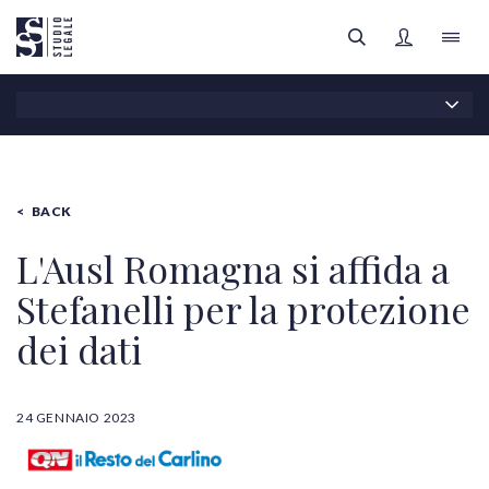
LO STUDIO
IL TEAM
BACK
FILTRI
AREE LEGALI
L'Ausl Romagna si affida a
Stefanelli per la protezione
APPROFONDIMENTI
Tutte le categorie
dei dati
FOCUS SANITÀ
24 GENNAIO 2023
Tutti gli autori
REGISTRATI