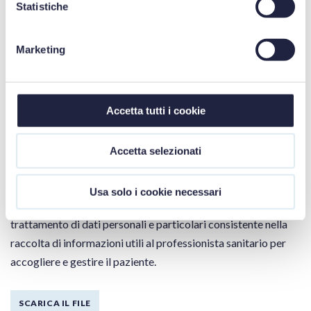
Statistiche
SCARICA IL FILE
Marketing
Informativa pazienti - valida per le
strutture sanitarie private e i
Accetta tutti i cookie
professionisti sanitari
Accetta selezionati
Abbiamo implementato una bozza di informativa da
consegnare al paziente unitamente al questionario di cui al
Usa solo i cookie necessari
punto precedente. Il questionario, infatti, configura un
trattamento di dati personali e particolari consistente nella
raccolta di informazioni utili al professionista sanitario per
accogliere e gestire il paziente.
SCARICA IL FILE