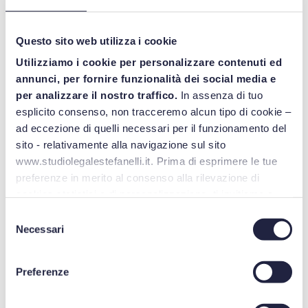
valida per le strutture sanitarie
private e i professionisti sanitari
Questo sito web utilizza i cookie
Utilizziamo i cookie per personalizzare contenuti ed
Abbiamo creato un breve questionario finalizzato ad aiutare
annunci, per fornire funzionalità dei social media e
il professionista sanitario a raccogliere le informazioni
per analizzare il nostro traffico.
In assenza di tuo
necessarie e utili per accogliere i pazienti che si rivolgono a lui
esplicito consenso, non tracceremo alcun tipo di cookie –
nell’attuale situazione emergenziale legata alla diffusione del
ad eccezione di quelli necessari per il funzionamento del
Coronavirus.
sito - relativamente alla navigazione sul sito
www.studiolegalestefanelli.it. Prima di esprimere le tue
Le risposte del paziente potranno essere di ausilio al
preferenze in merito al consenso alla rilevazione di
professionista per avere un quadro, nell’immediatezza, utile al
cookies statistici o di personalizzazione, ti invitiamo a
fine di adottare adeguate misure nella gestione del paziente
leggere la
cookie policy
.
Selezione
in una ottica di massima cautela e sicurezza terapeutica. Alla
Necessari
del
fine del questionario, a titolo esemplificativo, vi è la proposta
consenso
di un breve protocollo interno per la gestione dei pazienti. Al
Preferenze
riguardo, si specifica che la scelta deve essere modifica e
personalizzata dai professionisti interessati.