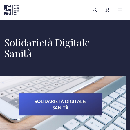
LO STUDIO
Solidarietà Digitale
Sanità
IL TEAM
FILTRI
AREE LEGALI
APPROFONDIMENTI
Tutte le categorie
FOCUS SANITÀ
Tutti gli autori
REGISTRATI