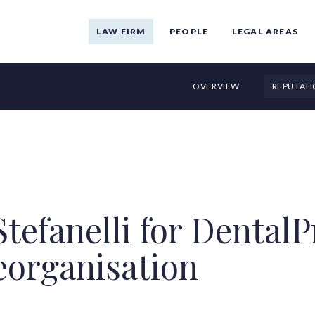
LAW FIRM
PEOPLE
LEGAL AREAS
OVERVIEW
REPUTAT
tefanelli for DentalP
All authors
eorganisation