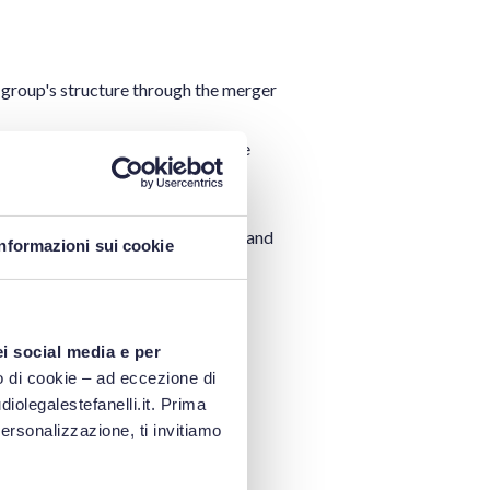
 group's structure through the merger
ssisted DP Group with regard to the
 she discusses the crucial aspects and
Informazioni sui cookie
ei social media e per
 di cookie – ad eccezione di
iolegalestefanelli.it. Prima
personalizzazione, ti invitiamo