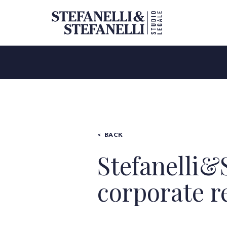
BACK
Stefanelli&S
All categories
corporate r