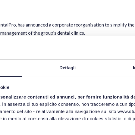
talPro, has announced a corporate reorganisation to simplify the
e management of the group's dental clinics.
tefanelli (founding partner) and Giorgia Verlato (associate) have a
on aspects.
lvia Stefanelli, published in the magazine Lawyer Monthly, in which
Dettagli
hcare merger and what to expect in the future.
ookie
rsonalizzare contenuti ed annunci, per fornire funzionalità d
.
In assenza di tuo esplicito consenso, non tracceremo alcun tipo
namento del sito - relativamente alla navigazione sul sito www.stud
 in merito al consenso alla rilevazione di cookies statistici o di 