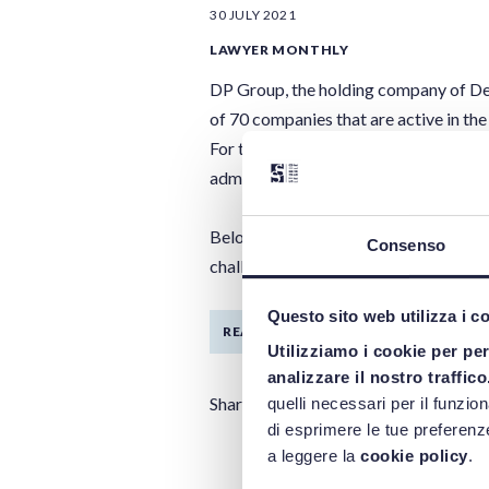
30 JULY 2021
LAWYER MONTHLY
DP Group, the holding company of Den
of 70 companies that are active in th
For this operation, attorneys Silvia S
administrative and health authorizati
Below is an interview with attorney Si
Consenso
challenges to be considered in a healt
Questo sito web utilizza i c
READ MORE
Utilizziamo i cookie per pe
analizzare il nostro traffico
Share
quelli necessari per il funzio
di esprimere le tue preferenze
a leggere la
cookie policy
.