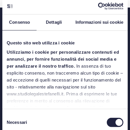
Consenso
Dettagli
Informazioni sui cookie
Questo sito web utilizza i cookie
Utilizziamo i cookie per personalizzare contenuti ed
Via Azzo Gardino, 8/A - 40122 Bologna
annunci, per fornire funzionalità dei social media e
Phone: +39 051 520315
per analizzare il nostro traffico.
In assenza di tuo
esplicito consenso, non tracceremo alcun tipo di cookie –
Via Nino Bixio, 31 - 20129 Milano
ad eccezione di quelli necessari per il funzionamento del
Phone: +39 02 87325559
sito - relativamente alla navigazione sul sito
www.studiolegalestefanelli.it. Prima di esprimere le tue
preferenze in merito al consenso alla rilevazione di
Castello 2388
cookies statistici o di personalizzazione, ti invitiamo a
Venezia
leggere la
cookie policy
.
Selezione
Necessari
del