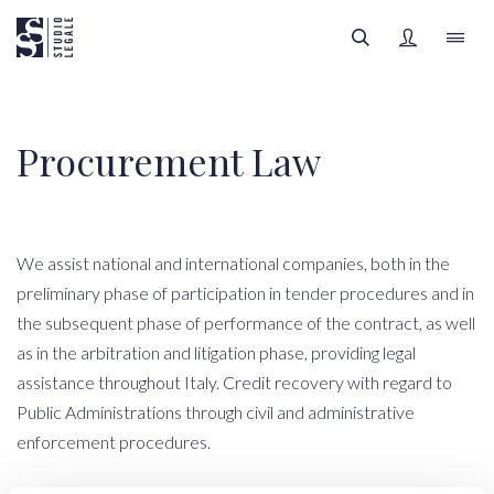
LAW FIRM
Procurement Law
PEOPLE
FILTERS
LEGAL AREAS
We assist national and international companies, both in the
preliminary phase of participation in tender procedures and in
INSIGHTS
the subsequent phase of performance of the contract, as well
All categories
as in the arbitration and litigation phase, providing legal
assistance throughout Italy. Credit recovery with regard to
SIGN UP
Public Administrations through civil and administrative
All authors
enforcement procedures.