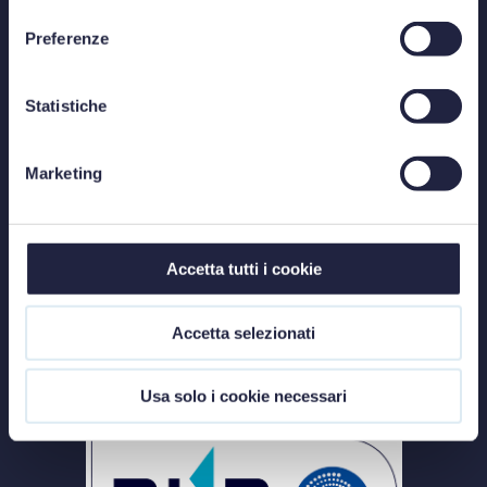
consenso
E-mail
info@studiolegalestefanelli.it
Preferenze
Statistiche
PRIVACY
Marketing
COOKIE POLICY
CODE OF ETHICS USE OF AI
Accetta tutti i cookie
Accetta selezionati
ITALIANO
Usa solo i cookie necessari