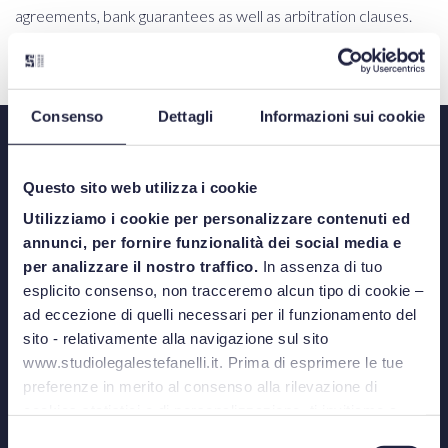
agreements, bank guarantees as well as arbitration clauses.
Consenso
Dettagli
Informazioni sui cookie
Questo sito web utilizza i cookie
Utilizziamo i cookie per personalizzare contenuti ed
annunci, per fornire funzionalità dei social media e
Via Azzo Gardino, 8/A - 40122 Bologna
per analizzare il nostro traffico.
In assenza di tuo
esplicito consenso, non tracceremo alcun tipo di cookie –
Phone: +39 051 520315
ad eccezione di quelli necessari per il funzionamento del
sito - relativamente alla navigazione sul sito
Via Nino Bixio, 31 - 20129 Milano
www.studiolegalestefanelli.it. Prima di esprimere le tue
Phone: +39 02 87325559
preferenze in merito al consenso alla rilevazione di
cookies statistici o di personalizzazione, ti invitiamo a
Castello 2388
leggere la
cookie policy
.
Selezione