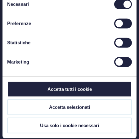
Venezia
Necessari
del
consenso
Preferenze
E-mail
info@studiolegalestefanelli.it
Statistiche
Marketing
PRIVACY
COOKIE POLICY
Accetta tutti i cookie
CODE OF ETHICS USE OF AI
Accetta selezionati
ITALIANO
Usa solo i cookie necessari