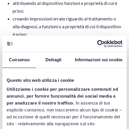
attribuendo al dispositivo funzioni e proprietà di cui è
privo;
creando impressioni errate riguardo al trattamento o
alla diagnosi, a funzioni o a proprietà di cui il dispositivo
è privo;
omettendo di informare l’utilizzatore o il paziente circa
un rischio potenziale associato all’uso del dispositivo
secondo la sua destinazione d’uso;
Consenso
Dettagli
Informazioni sui cookie
proponendo usi del dispositivo diversi da quelli
dichiarati parte della destinazione d’uso per cui è stata
Questo sito web utilizza i cookie
svolta la valutazione della conformità.
Utilizziamo i cookie per personalizzare contenuti ed
Infine, occorre prestare attenzione al fatto che il sito web
annunci, per fornire funzionalità dei social media e
non contenga diciture o messaggi qualificabili come
per analizzare il nostro traffico.
In assenza di tuo
pubblicità dei propri prodotti. In questo caso, infatti, si
esplicito consenso, non tracceremo alcun tipo di cookie –
dovrebbe anche rispettare la specifica normativa dedicata
ad eccezione di quelli necessari per il funzionamento del
sito - relativamente alla navigazione sul sito
alla pubblicità dei dispositivi medici (si vedano i nostri