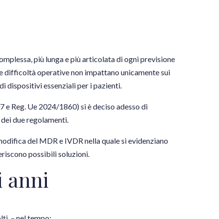
plessa, più lunga e più articolata di ogni previsione
i le difficoltà operative non impattano unicamente sui
 dispositivi essenziali per i pazienti.
 e Reg. Ue 2024/1860) si è deciso adesso di
i dei due regolamenti.
modifica
del MDR e IVDR nella quale si evidenziano
eriscono possibili soluzioni.
i anni
olti – nel tempo: