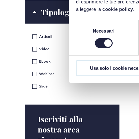
di esprimere le tue preferenze
a leggere la
cookie policy
.
Tipologia contenuti
Selezione
Necessari
del
Articoli
consenso
Video
Ebook
Usa solo i cookie nece
Webinar
Slide
Iscriviti alla
nostra area