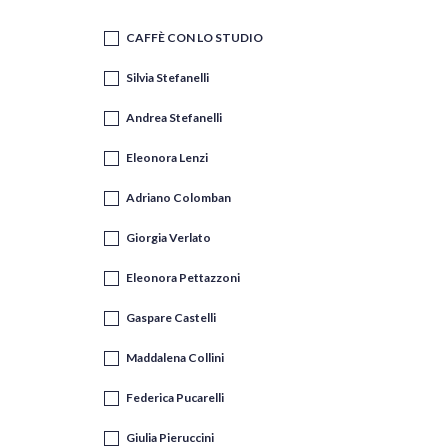
CAFFÈ CON LO STUDIO
Silvia Stefanelli
Andrea Stefanelli
Eleonora Lenzi
Adriano Colomban
Giorgia Verlato
Eleonora Pettazzoni
Gaspare Castelli
Maddalena Collini
Federica Pucarelli
Giulia Pieruccini