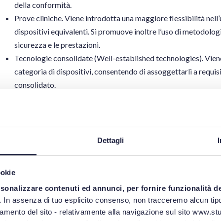
della conformità.
Prove cliniche. Viene introdotta una maggiore flessibilità nell’ut
dispositivi equivalenti. Si promuove inoltre l’uso di metodologie
sicurezza e le prestazioni.
Tecnologie consolidate (Well-established technologies). Vien
categoria di dispositivi, consentendo di assoggettarli a requisit
consolidato.
Riclassificazione. Si prevede l’adattamento di alcune regole di c
determinati dispositivi, come gli strumenti chirurgici riutilizza
Riduzione degli oneri a
Dettagli
ookie
Per alleggerire il carico burocratico, la proposta interviene su al
rsonalizzare contenuti ed annunci, per fornire funzionalità d
onerosi.
.
In assenza di tuo esplicito consenso, non tracceremo alcun tipo
Sintesi sulla sicurezza e sulla performance (SSCP). L’obbligo di 
namento del sito - relativamente alla navigazione sul sito www.stud