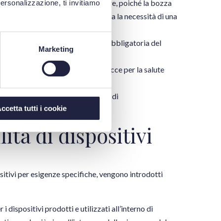
lla documentazione tecnica. Inoltre, poiché la bozza
personalizzazione, ti invitiamo
anismo notificato, viene eliminata la necessità di una
 La frequenza di aggiornamento obbligatoria del
Marketing
i incidenti gravi non legati a minacce per la salute
teso da 15 a 30 giorni.
atoria per gli studi su diagnostici di
ccetta tutti i cookie
ità di dispositivi
sitivi per esigenze specifiche, vengono introdotti
 dispositivi prodotti e utilizzati all’interno di