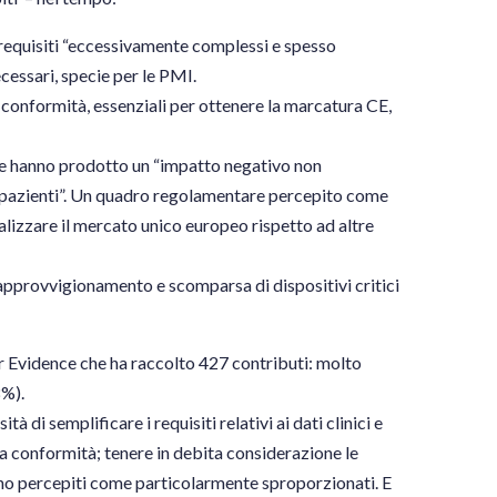
 requisiti “eccessivamente complessi e spesso
cessari, specie per le PMI.
 conformità, essenziali per ottenere la marcatura CE,
ive hanno prodotto un “impatto negativo non
 ai pazienti”. Un quadro regolamentare percepito come
alizzare il mercato unico europeo rispetto ad altre
i approvvigionamento e scomparsa di dispositivi critici
or Evidence che ha raccolto 427 contributi: molto
8%).
tà di semplificare i requisiti relativi ai dati clinici e
la conformità; tenere in debita considerazione le
sono percepiti come particolarmente sproporzionati. E