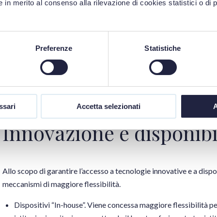
quali l’organismo notificato deve condurre una valutazione de
 in merito al consenso alla rilevazione di cookies statistici o di 
della SSCP è già parte della documentazione sottoposta all’org
sua validazione separata.
Rapporto periodico di aggiornamento sulla sicurezza (PSUR).
Preferenze
Statistiche
PSUR viene ridotta.
Segnalazione di incidenti gravi. Il termine per la segnalazione d
pubblica, decesso o grave deterioramento della salute viene es
Studi sulle prestazioni (IVDR). Viene rimossa la notifica obblig
ssari
Accetta selezionati
A
accompagnamento che utilizzano campioni biologici residui.
Innovazione e disponibil
Allo scopo di garantire l’accesso a tecnologie innovative e a dispo
meccanismi di maggiore flessibilità.
Dispositivi “In-house”. Viene concessa maggiore flessibilità per i