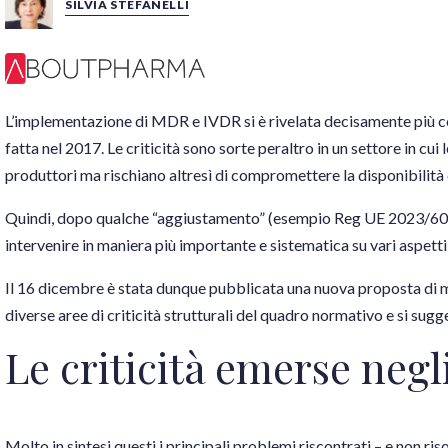
SILVIA STEFANELLI
L’implementazione di MDR e IVDR si è rivelata decisamente più com
fatta nel 2017. Le criticità sono sorte peraltro in un settore in cu
produttori ma rischiano altresì di compromettere la disponibilità di
Quindi, dopo qualche “aggiustamento” (esempio Reg UE 2023/607
intervenire in maniera più importante e sistematica su vari aspett
Il 16 dicembre è stata dunque pubblicata una
nuova proposta di 
diverse aree di criticità strutturali del quadro normativo e si sugg
Le criticità emerse negl
Molto in sintesi questi i principali problemi riscontrati – e non ris