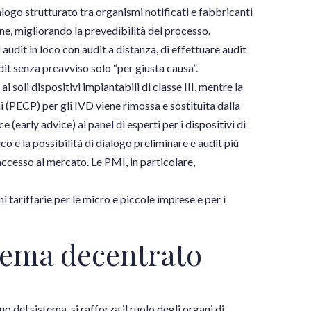
logo strutturato tra organismi notificati e fabbricanti
e, migliorando la prevedibilità del processo.
i audit in loco con audit a distanza, di effettuare audit
dit senza preavviso solo “per giusta causa”.
soli dispositivi impiantabili di classe III, mentre la
i (PECP) per gli IVD viene rimossa e sostituita dalla
 (early advice) ai panel di esperti per i dispositivi di
ico e la possibilità di dialogo preliminare e audit più
 accesso al mercato. Le PMI, in particolare,
 tariffarie per le micro e piccole imprese e per i
tema decentrato
o del sistema, si rafforza il ruolo degli organi di