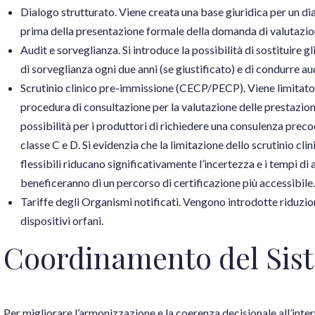
Dialogo strutturato. Viene creata una base giuridica per un dia
prima della presentazione formale della domanda di valutazion
Audit e sorveglianza. Si introduce la possibilità di sostituire gl
di sorveglianza ogni due anni (se giustificato) e di condurre au
Scrutinio clinico pre-immissione (CECP/PECP). Viene limitato ai 
procedura di consultazione per la valutazione delle prestazion
possibilità per i produttori di richiedere una consulenza precoce
classe C e D. Si evidenzia che la limitazione dello scrutinio clin
flessibili riducano significativamente l’incertezza e i tempi di
beneficeranno di un percorso di certificazione più accessibile.
Tariffe degli Organismi notificati. Vengono introdotte riduzioni
dispositivi orfani.
Coordinamento del Sis
Per migliorare l’armonizzazione e la coerenza decisionale all’intern