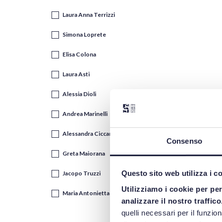
Laura Anna Terrizzi
Simona Loprete
Elisa Colona
Laura Asti
Alessia Dioli
Andrea Marinelli
Alessandra Ciccarelli
Consenso
Greta Maiorana
Questo sito web utilizza i c
Jacopo Truzzi
Utilizziamo i cookie per pe
Maria Antonietta Portaluri
analizzare il nostro traffico
quelli necessari per il funzio