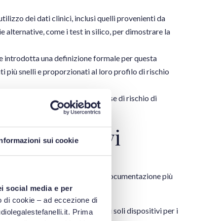
ilizzo dei dati clinici, inclusi quelli provenienti da
 alternative, come i test in silico, per dimostrare la
e introdotta una definizione formale per questa
i più snelli e proporzionati al loro profilo di rischio
lassificazione per ridurre la classe di rischio di
bili e alcuni software.
mministrativi
Informazioni sui cookie
cuni degli obblighi di reporting e documentazione più
ei social media e per
 di cookie – ad eccezione di
redigere la SSCP viene limitato ai soli dispositivi per i
iolegalestefanelli.it. Prima