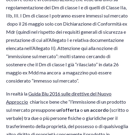
regolamentazione dei Dm di classe I e di quelli di Classe IIa,
IIb, III. I Dm di classe I potranno essere immessi sul mercato
dopo il 26 maggio solo con Dichiarazione di Conformità ex
Mdr (quindi nel rispetto dei requisiti generali di sicurezza e
prestazione di cui all’Allegato I e relativa documentazione
elencata nell’Allegato II). Attenzione qui alla nozione di
“immissione sul mercato”: molti stanno cercando di
sostenere che il Dm di classe I già “rilasciato” in data 26
maggio ex Mdd ma ancora a magazzino può essere
considerato “immesso sul mercato”.
In realtà la
Guida Blu 2016 sulle direttive del Nuovo
Approccio
chiarisce bene che “l’immissione di un prodotto
sul mercato presuppone
un’offerta
o
un accordo
(scritto o
verbale) tra due o più persone fisiche o giuridiche per il
trasferimento della proprietà, del possesso o di qualsivoglia
altro diritto di proprietà concernente il prodotto in