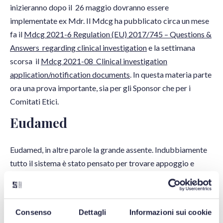
inizieranno dopo il 26 maggio dovranno essere
implementate ex Mdr. Il Mdcg ha pubblicato circa un mese
fa il
Mdcg 2021-6 Regulation (EU) 2017/745 – Questions &
Answers regarding clinical investigation
e la settimana
scorsa il
Mdcg 2021-08 Clinical investigation
application/notification documents
. In questa materia parte
ora una prova importante, sia per gli Sponsor che per i
Comitati Etici.
Eudamed
Eudamed, in altre parole la grande assente. Indubbiamente
tutto il sistema è stato pensato per trovare appoggio e
substrato nella banca dati (si pensi solo agli obblighi di
controllo documentale di importatori e distributori che, in
carenza di Eudamed, possono diventare veramente molto
Consenso
Dettagli
Informazioni sui cookie
complicati). Al momento è attivo (in maniera volontaria)