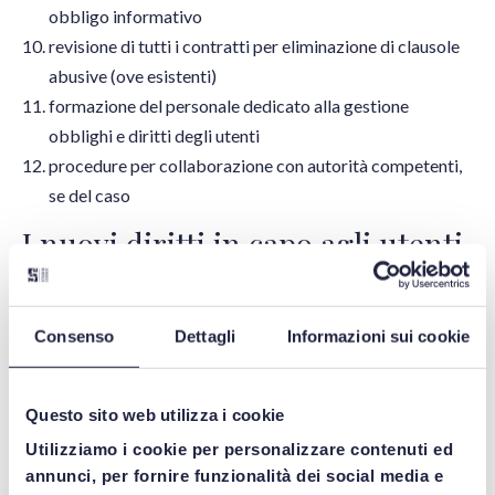
obbligo informativo
revisione di tutti i contratti per eliminazione di clausole
abusive (ove esistenti)
formazione del personale dedicato alla gestione
obblighi e diritti degli utenti
procedure per collaborazione con autorità competenti,
se del caso
I nuovi diritti in capo agli utenti
A fronte dei nuovi obblighi in capo al titolare dei dati
sorgono nuovi diritti in capo alla figura dell’utente. L’utente
Consenso
Dettagli
Informazioni sui cookie
ex Data Act è “una persona fisica o giuridica che possiede un
prodotto connesso o a cui sono stati trasferiti
Questo sito web utilizza i cookie
contrattualmente diritti temporanei di utilizzo di tale
Utilizziamo i cookie per personalizzare contenuti ed
prodotto connesso o che riceve un servizio correlati”
annunci, per fornire funzionalità dei social media e
(articolo 2 lett. 12). Il considerando 18 del Data Act