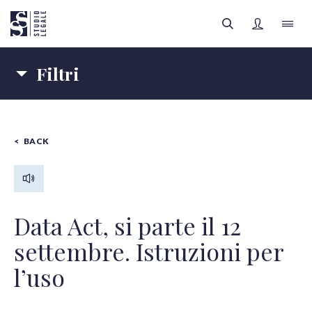
Filtri
LO STUDIO
Materie
IL TEAM
BACK
IMPRESE
SANITÀ
FILTRI
Autori
AREE LEGALI
Tipologia contenuti
APPROFONDIMENTI
Tutte le categorie
Data Act, si parte il 12
settembre. Istruzioni per
FOCUS SANITÀ
l’uso
Tutti gli autori
REGISTRATI