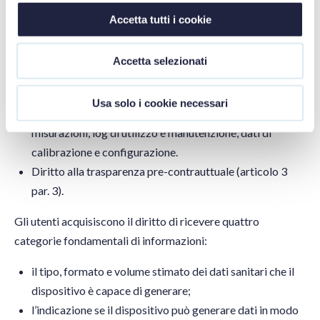
diritto di accesso completo (articolo 4, par. 1). Gli utenti
Accetta tutti i cookie
potranno accedere a tutti i dati “dati prontamente
disponibili”, definiti come dati facilmente accessibili
Accetta selezionati
senza sforzo sproporzionato. Questo include (a titolo di
esempio) dati grezzi dei sensori, dati pre-processati di
Usa solo i cookie necessari
diagnostica, metadati sulla qualità e affidabilità delle
misurazioni, log di utilizzo e manutenzione, dati di
calibrazione e configurazione.
Diritto alla trasparenza pre-contrauttuale (articolo 3
par. 3).
Gli utenti acquisiscono il diritto di ricevere quattro
categorie fondamentali di informazioni:
il tipo, formato e volume stimato dei dati sanitari che il
dispositivo è capace di generare;
l’indicazione se il dispositivo può generare dati in modo