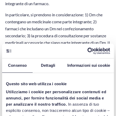
integrante di un farmaco.
In particolare, si prendono in considerazione: 1) Dm che
contengano un medicinale come parte integrante; 2)
farmaci che includano un Dm nel confezionamento
secondario; 3) la procedura di consultazione per sostanze
medicinali accessorie che siano parte integrante di un Dm. Il
documento si rivolge principalmente a richiedenti e/o
titolari di autorizzazione all’immissione in commercio di
farmaci e Organismi Notificati.
Consenso
Dettagli
Informazioni sui cookie
L’addio della Svizzera
Questo sito web utilizza i cookie
Utilizziamo i cookie per personalizzare contenuti ed
Infine, un documento sulla “Swissexit” emanato dall’autorità
annunci, per fornire funzionalità dei social media e
competente svizzera. A causa infatti del mancato rinnovo
per analizzare il nostro traffico.
In assenza di tuo
dell’accordo tra Svizzera e Unione europea sul reciproco
esplicito consenso, non tracceremo alcun tipo di cookie –