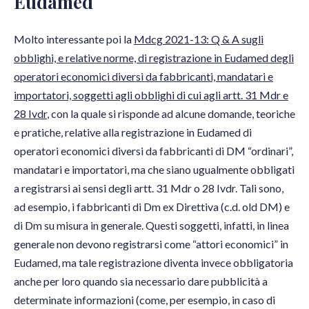
Eudamed
Molto interessante poi la
Mdcg 2021-13: Q & A sugli
obblighi, e relative norme, di registrazione in Eudamed degli
operatori economici diversi da fabbricanti, mandatari e
importatori, soggetti agli obblighi di cui agli artt. 31 Mdr e
28 Ivdr
, con la quale si risponde ad alcune domande, teoriche
e pratiche, relative alla registrazione in Eudamed di
operatori economici diversi da fabbricanti di DM “ordinari”,
mandatari e importatori, ma che siano ugualmente obbligati
a registrarsi ai sensi degli artt. 31 Mdr o 28 Ivdr. Tali sono,
ad esempio, i fabbricanti di Dm ex Direttiva (c.d. old DM) e
di Dm su misura in generale. Questi soggetti, infatti, in linea
generale non devono registrarsi come “attori economici” in
Eudamed, ma tale registrazione diventa invece obbligatoria
anche per loro quando sia necessario dare pubblicità a
determinate informazioni (come, per esempio, in caso di