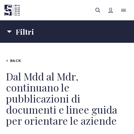
Filtri
LO STUDIO
Materie
IL TEAM
BACK
IMPRESE
SANITÀ
FILTRI
Autori
AREE LEGALI
Dal Mdd al Mdr,
continuano le
Tipologia contenuti
APPROFONDIMENTI
Tutte le categorie
pubblicazioni di
FOCUS SANITÀ
documenti e linee guida
per orientare le aziende
Tutti gli autori
REGISTRATI