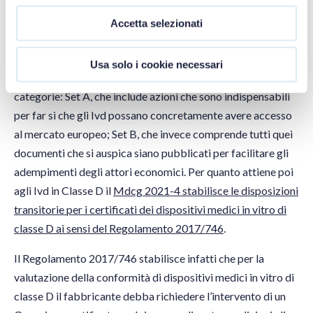
congiunta e preparazione per il Regolamento 2017/746 sui
dispositivi medici in vitro (Ivdr
), che stabilisce quali siano le
Accetta selezionati
priorità di implementazione e le concrete azioni che Stati
Membri, Commissione europea e tutti gli attori coinvolti
Usa solo i cookie necessari
dovranno intraprendere. Tali priorità sono suddivise in due
categorie: Set A, che include azioni che sono indispensabili
per far sì che gli Ivd possano concretamente avere accesso
al mercato europeo; Set B, che invece comprende tutti quei
documenti che si auspica siano pubblicati per facilitare gli
adempimenti degli attori economici. Per quanto attiene poi
agli Ivd in Classe D il
Mdcg 2021-4 stabilisce le disposizioni
transitorie per i certificati dei dispositivi medici in vitro di
classe D ai sensi del Regolamento 2017/746
.
Il Regolamento 2017/746 stabilisce infatti che per la
valutazione della conformità di dispositivi medici in vitro di
classe D il fabbricante debba richiedere l’intervento di un