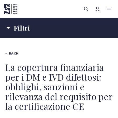
Filtri
LO STUDIO
Materie
IL TEAM
BACK
IMPRESE
SANITÀ
FILTRI
Autori
AREE LEGALI
La copertura finanziaria
per i DM e IVD difettosi:
Tipologia contenuti
APPROFONDIMENTI
Tutte le categorie
obblighi, sanzioni e
FOCUS SANITÀ
rilevanza del requisito per
la certificazione CE
Tutti gli autori
REGISTRATI