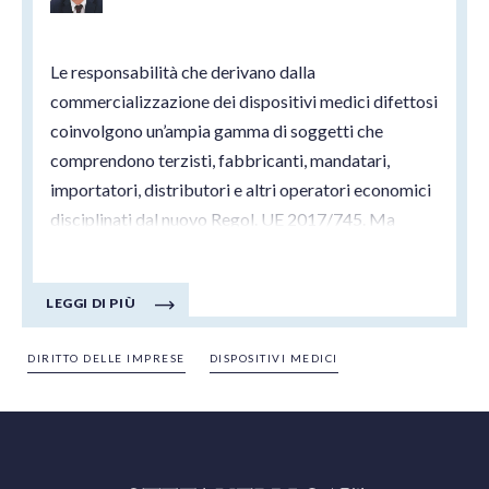
Le responsabilità che derivano dalla
commercializzazione dei dispositivi medici difettosi
coinvolgono un’ampia gamma di soggetti che
comprendono terzisti, fabbricanti, mandatari,
importatori, distributori e altri operatori economici
disciplinati dal nuovo Regol. UE 2017/745. Ma
come, quando e perché tali soggetti rispondono in
caso di commercializzazione di un DM difettoso?
LEGGI DI PIÙ
DIRITTO DELLE IMPRESE
DISPOSITIVI MEDICI