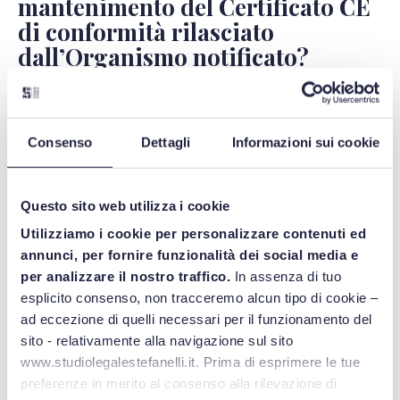
mantenimento del Certificato CE
di conformità rilasciato
dall’Organismo notificato?
Come noto l’Organismo Notificato è un ente che deve
intervenire obbligatoriamente nelle procedure di
Consenso
Dettagli
Informazioni sui cookie
valutazione di conformità svolte dai fabbricanti di
specifiche categorie di DM e IVD (es. per i DM classe IIa,
IIb e III; per gli IVD classe B, C e D).
Questo sito web utilizza i cookie
Utilizziamo i cookie per personalizzare contenuti ed
Per riscontrare il quesito, quindi, è lecito domandarsi se il
annunci, per fornire funzionalità dei social media e
rispetto dell’obbligo di copertura finanziaria sia richiesto ai
per analizzare il nostro traffico.
In assenza di tuo
fabbricanti al fine di svolgere ed aggiornare le procedure di
esplicito consenso, non tracceremo alcun tipo di cookie –
valutazione di conformità sottoposte al controllo
ad eccezione di quelli necessari per il funzionamento del
dell’Organismo Notificato.
sito - relativamente alla navigazione sul sito
www.studiolegalestefanelli.it. Prima di esprimere le tue
Sul punto, l’Allegato 7, punto 4.5., MDR e IVDR, rubricato
preferenze in merito al consenso alla rilevazione di
“
Attività di valutazione della conformità
”, stabilisce che il