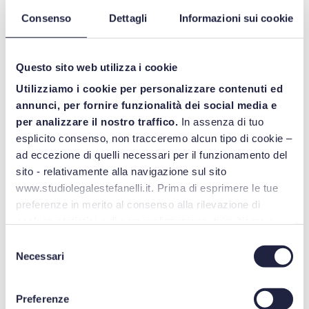
fornisce poi uno schema che elenca le possibili indagini
Consenso
Dettagli
Informazioni sui cookie
cliniche da effettuare (su dm marcati o non marcati CE e su
dm che non verranno marcati) oltre a un elenco (non
esaustivo) di modifiche all’indagine da considerarsi
Questo sito web utilizza i cookie
“sostanziali” ai sensi dell’articolo 75 Mdr.
Utilizziamo i cookie per personalizzare contenuti ed
Verso Eudamed
annunci, per fornire funzionalità dei social media e
per analizzare il nostro traffico.
In assenza di tuo
esplicito consenso, non tracceremo alcun tipo di cookie –
A questa ha fatto seguito la
Mdcg 2021-08 Clinical
ad eccezione di quelli necessari per il funzionamento del
investigation application/notification documents
che
sito - relativamente alla navigazione sul sito
fornisce una serie di modelli di documenti che, in attesa della
www.studiolegalestefanelli.it. Prima di esprimere le tue
piena operatività del sistema Eudamed, devono essere
preferenze in merito al consenso alla rilevazione di
cookies statistici o di personalizzazione, ti invitiamo a
compilati e inoltrati alle autorità competenti dello Stato
leggere la
cookie policy
.
membro dove l’indagine verrà condotta. Si aggiunge poi la
Selezione
Necessari
del
recentissima
Mdcg 2021-28 Substantial modification of
consenso
clinical investigation under Medical Device Regulation
che
contiene il file da compilare qualora lo sponsor che conduce
Preferenze